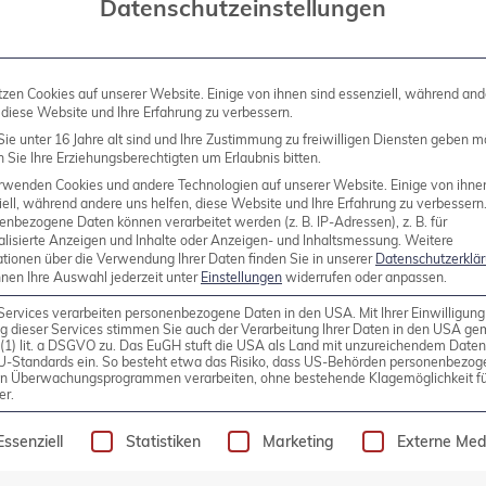
Datenschutzeinstellungen
Cockpit
tzen Cookies auf unserer Website. Einige von ihnen sind essenziell, während and
 diese Website und Ihre Erfahrung zu verbessern.
ie unter 16 Jahre alt sind und Ihre Zustimmung zu freiwilligen Diensten geben m
Sie Ihre Erziehungsberechtigten um Erlaubnis bitten.
rwenden Cookies und andere Technologien auf unserer Website. Einige von ihne
ell, während andere uns helfen, diese Website und Ihre Erfahrung zu verbessern
enbezogene Daten können verarbeitet werden (z. B. IP-Adressen), z. B. für
alisierte Anzeigen und Inhalte oder Anzeigen- und Inhaltsmessung.
Weitere
ationen über die Verwendung Ihrer Daten finden Sie in unserer
Datenschutzerklä
on Servern. Haupteinsatzzweck ist das Starten und 
nnen Ihre Auswahl jederzeit unter
Einstellungen
widerrufen oder anpassen.
Services verarbeiten personenbezogene Daten in den USA. Mit Ihrer Einwilligung
g dieser Services stimmen Sie auch der Verarbeitung Ihrer Daten in den USA g
9 (1) lit. a DSGVO zu. Das EuGH stuft die USA als Land mit unzureichendem Date
U-Standards ein. So besteht etwa das Risiko, dass US-Behörden personenbezog
in Überwachungsprogrammen verarbeiten, ohne bestehende Klagemöglichkeit fü
er.
olgt eine Liste der Service-Gruppen, für die eine Einw
Essenziell
Statistiken
Marketing
Externe Med