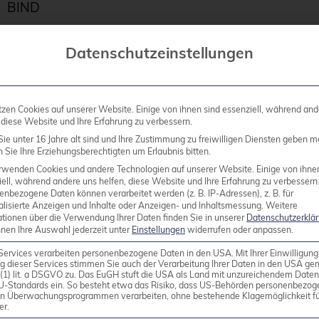
BIND
Datenschutzeinstellungen
tzen Cookies auf unserer Website. Einige von ihnen sind essenziell, während and
 diese Website und Ihre Erfahrung zu verbessern.
ie unter 16 Jahre alt sind und Ihre Zustimmung zu freiwilligen Diensten geben m
Sie Ihre Erziehungsberechtigten um Erlaubnis bitten.
rwenden Cookies und andere Technologien auf unserer Website. Einige von ihne
 am häufigsten eingesetzte DNS (Domain Name System
ell, während andere uns helfen, diese Website und Ihre Erfahrung zu verbessern
enbezogene Daten können verarbeitet werden (z. B. IP-Adressen), z. B. für
alisierte Anzeigen und Inhalte oder Anzeigen- und Inhaltsmessung.
Weitere
ationen über die Verwendung Ihrer Daten finden Sie in unserer
Datenschutzerklä
 Internets, es übersetzt, mit Hilfe eines verteilte
nnen Ihre Auswahl jederzeit unter
Einstellungen
widerrufen oder anpassen.
Services verarbeiten personenbezogene Daten in den USA. Mit Ihrer Einwilligung
g dieser Services stimmen Sie auch der Verarbeitung Ihrer Daten in den USA g
9 (1) lit. a DSGVO zu. Das EuGH stuft die USA als Land mit unzureichendem Date
U-Standards ein. So besteht etwa das Risiko, dass US-Behörden personenbezog
stemen lauffähig.
in Überwachungsprogrammen verarbeiten, ohne bestehende Klagemöglichkeit fü
er.