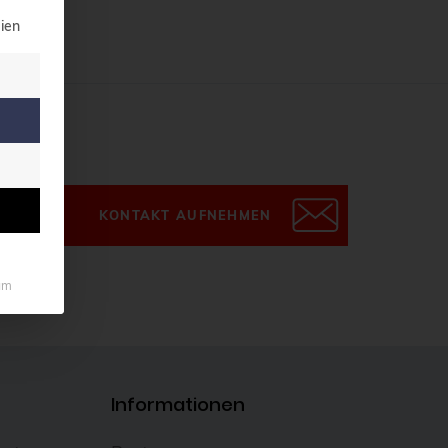
illigung erteilt werden kann. Die erste Service-Grupp
ien
KONTAKT AUFNEHMEN
um
Informationen