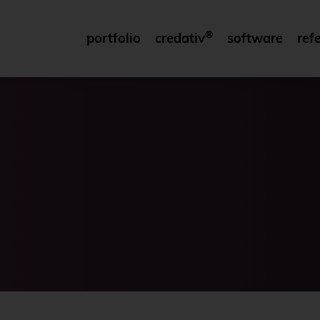
®
portfolio
credativ
software
ref