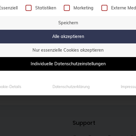
olgt eine Liste der Service-Gruppen, für die eine Einw
Essenziell
Statistiken
Marketing
Externe Med
Speichern
Alle akzeptieren
Haben Sie Fragen?
Nur essenzielle Cookies akzeptieren
0800 credati(v)
Individuelle Datenschutzeinstellungen
+49 2161 9174200
E-Mail schreiben
okie-Details
Datenschutzerklärung
Impress
Support