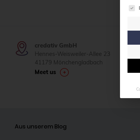
Es f
credativ GmbH
Hennes-Weisweiler-Allee 23
41179 Mönchengladbach
Meet us
Co
Aus unserem Blog