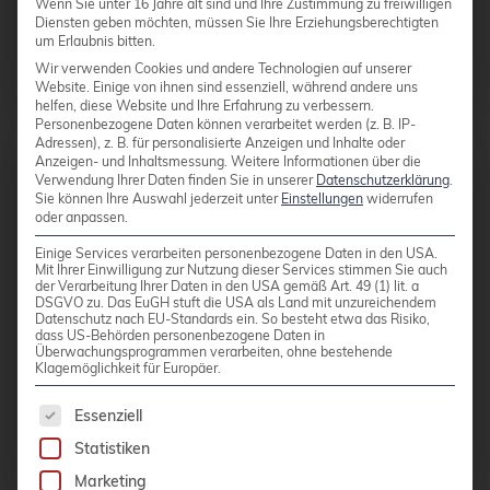
Wenn Sie unter 16 Jahre alt sind und Ihre Zustimmung zu freiwilligen
Diensten geben möchten, müssen Sie Ihre Erziehungsberechtigten
um Erlaubnis bitten.
Weiterlesen
Wir verwenden Cookies und andere Technologien auf unserer
Website. Einige von ihnen sind essenziell, während andere uns
helfen, diese Website und Ihre Erfahrung zu verbessern.
Personenbezogene Daten können verarbeitet werden (z. B. IP-
Adressen), z. B. für personalisierte Anzeigen und Inhalte oder
Anzeigen- und Inhaltsmessung.
Weitere Informationen über die
Verwendung Ihrer Daten finden Sie in unserer
Datenschutzerklärung
.
pacemaker / Corosync
Sie können Ihre Auswahl jederzeit unter
Einstellungen
widerrufen
oder anpassen.
Einige Services verarbeiten personenbezogene Daten in den USA.
Pacemaker ist ein Open Source
Mit Ihrer Einwilligung zur Nutzung dieser Services stimmen Sie auch
der Verarbeitung Ihrer Daten in den USA gemäß Art. 49 (1) lit. a
Ressourcenmanager für Linux
DSGVO zu. Das EuGH stuft die USA als Land mit unzureichendem
Datenschutz nach EU-Standards ein. So besteht etwa das Risiko,
betriebene Clustersysteme.
dass US-Behörden personenbezogene Daten in
Überwachungsprogrammen verarbeiten, ohne bestehende
Klagemöglichkeit für Europäer.
Es folgt eine Liste der Service-Gruppen, für die 
Essenziell
Weiterlesen
Statistiken
Marketing