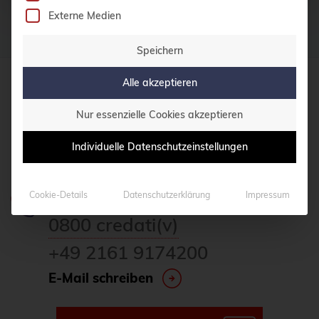
Externe Medien
Speichern
Alle akzeptieren
credativ GmbH
Nur essenzielle Cookies akzeptieren
Hennes-Weisweiler-Allee 23
41179 Mönchengladbach
Individuelle Datenschutzeinstellungen
Meet us
Cookie-Details
Datenschutzerklärung
Impressum
Haben Sie Fragen?
0800 credati(v)
+49 2161 9174200
E-Mail schreiben