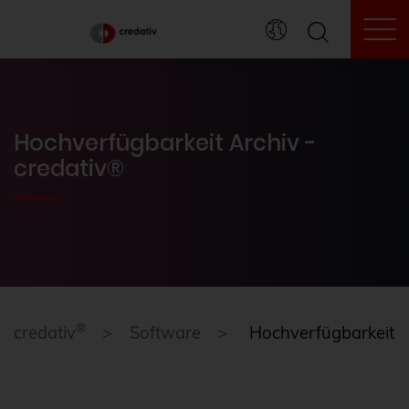
To
Hochverfügbarkeit Archiv -
credativ®
®
credativ
Software
Hochverfügbarkeit