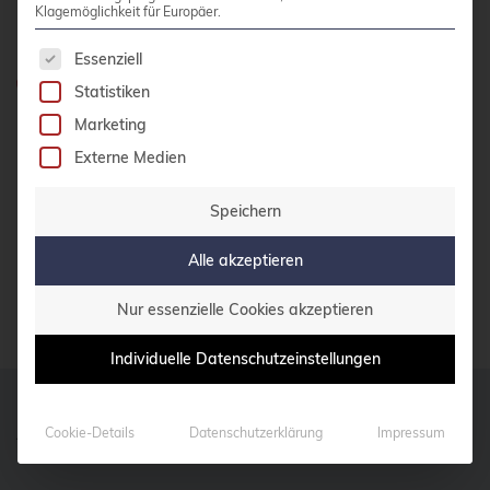
Klagemöglichkeit für Europäer.
Meet us
Es folgt eine Liste der Service-Gruppen, für die 
Essenziell
Haben Sie Fragen?
Statistiken
0800 credati(v)
Marketing
+49 2161 9174200
Externe Medien
E-Mail schreiben
Speichern
Alle akzeptieren
KONTAKT AUFNEHMEN
Nur essenzielle Cookies akzeptieren
Individuelle Datenschutzeinstellungen
Aus unserem Blog
Cookie-Details
Datenschutzerklärung
Impressum