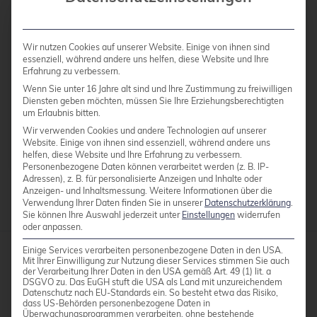
→ pgAdmin
→ pgBackRest
Wir nutzen Cookies auf unserer Website. Einige von ihnen sind
essenziell, während andere uns helfen, diese Website und Ihre
→ pgBadger
Erfahrung zu verbessern.
→ PgBouncer
Wenn Sie unter 16 Jahre alt sind und Ihre Zustimmung zu freiwilligen
Diensten geben möchten, müssen Sie Ihre Erziehungsberechtigten
→ PostGIS
um Erlaubnis bitten.
Wir verwenden Cookies und andere Technologien auf unserer
→ Slony-I
Website. Einige von ihnen sind essenziell, während andere uns
helfen, diese Website und Ihre Erfahrung zu verbessern.
Personenbezogene Daten können verarbeitet werden (z. B. IP-
Adressen), z. B. für personalisierte Anzeigen und Inhalte oder
Anzeigen- und Inhaltsmessung.
Weitere Informationen über die
Verwendung Ihrer Daten finden Sie in unserer
Datenschutzerklärung
.
Sie können Ihre Auswahl jederzeit unter
Einstellungen
widerrufen
oder anpassen.
Einige Services verarbeiten personenbezogene Daten in den USA.
Mit Ihrer Einwilligung zur Nutzung dieser Services stimmen Sie auch
der Verarbeitung Ihrer Daten in den USA gemäß Art. 49 (1) lit. a
credativ GmbH
DSGVO zu. Das EuGH stuft die USA als Land mit unzureichendem
Hennes-Weisweiler-Allee 23
Datenschutz nach EU-Standards ein. So besteht etwa das Risiko,
dass US-Behörden personenbezogene Daten in
41179 Mönchengladbach
Überwachungsprogrammen verarbeiten, ohne bestehende