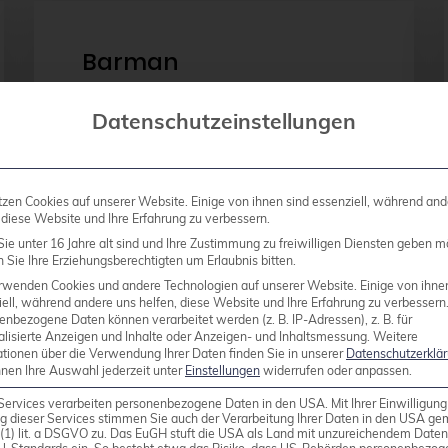
Barman
Datenschutzeinstellungen
Barman erstellt und verwaltet
®
PostgreSQL
-Backups, und stellt
Point In Time Recovery (PITR)
tzen Cookies auf unserer Website. Einige von ihnen sind essenziell, während and
zur Verfügung.
 diese Website und Ihre Erfahrung zu verbessern.
ie unter 16 Jahre alt sind und Ihre Zustimmung zu freiwilligen Diensten geben m
Sie Ihre Erziehungsberechtigten um Erlaubnis bitten.
rwenden Cookies und andere Technologien auf unserer Website. Einige von ihne
ell, während andere uns helfen, diese Website und Ihre Erfahrung zu verbessern
enbezogene Daten können verarbeitet werden (z. B. IP-Adressen), z. B. für
alisierte Anzeigen und Inhalte oder Anzeigen- und Inhaltsmessung.
Weitere
ationen über die Verwendung Ihrer Daten finden Sie in unserer
Datenschutzerklä
nnen Ihre Auswahl jederzeit unter
Einstellungen
widerrufen oder anpassen.
Services verarbeiten personenbezogene Daten in den USA. Mit Ihrer Einwilligung
g dieser Services stimmen Sie auch der Verarbeitung Ihrer Daten in den USA g
9 (1) lit. a DSGVO zu. Das EuGH stuft die USA als Land mit unzureichendem Date