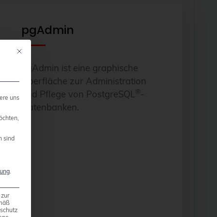
pgAdmin
Mit diesem Button wird der Dialog geschlossen. Seine Funktionalität ist ide
pgAdmin ist eine graphische
Oberfläche zur Administration
®
und Pflege von PostgreSQL
-
ere uns
Datenbanken.
öchten,
n sind
.
rung
.
 zur
emäß
nschutz