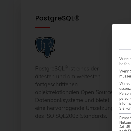
PostgreSQL®
Wir nu
helfen,
®
PostgreSQL
ist eines der
Wenn S
ältesten und am weitesten
müssen 
fortgeschrittenen
Wir ve
essenzi
objektrelationalen Open Source
Person
person
Datenbanksysteme und bietet
Inform
eine hervorragende Umsetzung
Sie kö
des ISO SQL2003 Standards.
Einige 
Nutzun
Art. 4