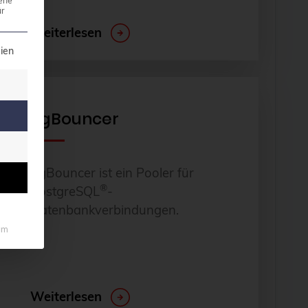
ene
r
Weiterlesen
illigung erteilt werden kann. Die erste Service-Grupp
ien
PgBouncer
PgBouncer ist ein Pooler für
®
PostgreSQL
-
Datenbankverbindungen.
um
Weiterlesen