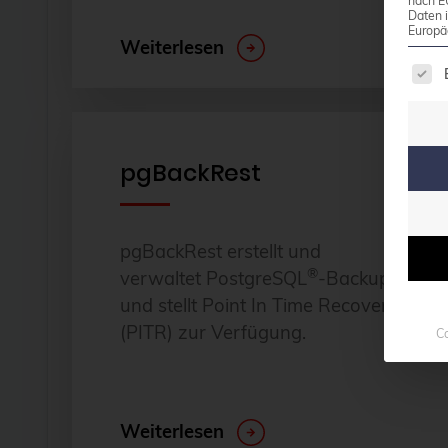
nach E
Daten 
Europä
Weiterlesen
Es f
pgBackRest
pgBackRest erstellt und
®
verwaltet PostgreSQL
-Backups,
und stellt Point In Time Recovery
(PITR) zur Verfügung.
Co
Weiterlesen