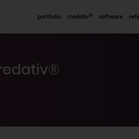
®
portfolio
credativ
software
ref
redativ®