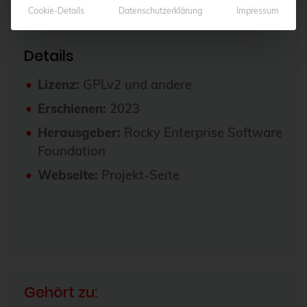
Cookie-Details
Datenschutzerklärung
Impressum
Details
Lizenz:
GPLv2 und andere
Erschienen:
2023
Herausgeber:
Rocky Enterprise Software
Foundation
Webseite:
Projekt-Seite
Gehört zu: