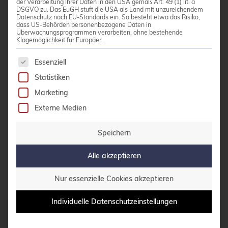
auf, wenn Sie eine RHEL-kompatible Plattform
der Verarbeitung Ihrer Daten in den USA gemäß Art. 49 (1) lit. a
DSGVO zu. Das EuGH stuft die USA als Land mit unzureichendem
mit professioneller Unterstützung suchen.
Datenschutz nach EU-Standards ein. So besteht etwa das Risiko,
dass US-Behörden personenbezogene Daten in
Überwachungsprogrammen verarbeiten, ohne bestehende
Klagemöglichkeit für Europäer.
Weiterführende Informationen:
Es folgt eine Liste der Service-Gruppen, für die 
Essenziell
Statistiken
Rocky Linux Wiki
– Dokumentation und
Marketing
Anleitungen
Externe Medien
Quelle des Logos: Josh Urbain and Hayden
Young – Vectorised by
Vulphere
from official
Speichern
branding repository for Rocky Linux
Foundation at
https://github.com/rocky-
Alle akzeptieren
linux/branding/blob/main/logo-text.svg
,
Nur essenzielle Cookies akzeptieren
BSD
,
Link
Individuelle Datenschutzeinstellungen