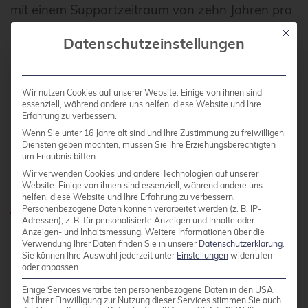
mit einem Supportzeitraum von zehn Jahren pro
Major-Release. Sicherheits- und Bugfix-Updates
Mit die
Datenschutzeinstellungen
werden zeitnah nach dem RHEL-Upstream
bereitgestellt. Das Projekt bietet zudem eine
aktive Community sowie kommerzielle
Wir nutzen Cookies auf unserer Website. Einige von ihnen sind
Supportoptionen durch verschiedene Partner im
essenziell, während andere uns helfen, diese Website und Ihre
Erfahrung zu verbessern.
Ökosystem.
Wenn Sie unter 16 Jahre alt sind und Ihre Zustimmung zu freiwilligen
Diensten geben möchten, müssen Sie Ihre Erziehungsberechtigten
um Erlaubnis bitten.
Professioneller Support für
Wir verwenden Cookies und andere Technologien auf unserer
Rocky Linux
Website. Einige von ihnen sind essenziell, während andere uns
helfen, diese Website und Ihre Erfahrung zu verbessern.
Personenbezogene Daten können verarbeitet werden (z. B. IP-
Adressen), z. B. für personalisierte Anzeigen und Inhalte oder
Anzeigen- und Inhaltsmessung.
Weitere Informationen über die
credativ® begleitet Sie beim Einsatz von Rocky
Verwendung Ihrer Daten finden Sie in unserer
Datenschutzerklärung
.
Linux – von der Systemplanung und Migration
Sie können Ihre Auswahl jederzeit unter
Einstellungen
widerrufen
oder anpassen.
über Härtung und Konfigurationsmanagement
bis zum laufenden Betrieb. Nehmen Sie Kontakt
Einige Services verarbeiten personenbezogene Daten in den USA.
Mit Ihrer Einwilligung zur Nutzung dieser Services stimmen Sie auch