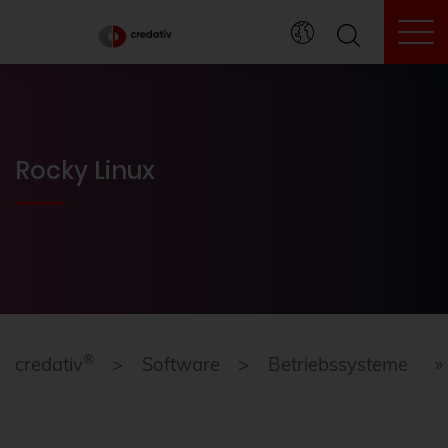
To
Rocky Linux
®
credativ
Software
Betriebssysteme