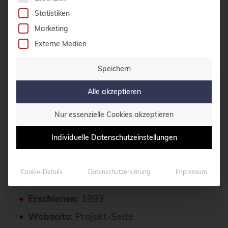
Statistiken
Von Debian –
www.debian.org/logos/
,
CC BY-
Marketing
SA 3.0
,
Link
Externe Medien
Speichern
Alle akzeptieren
Nur essenzielle Cookies akzeptieren
Individuelle Datenschutzeinstellungen
Details
Cookie-Details
Datenschutzerklärung
Impressum
Lizenz:
GPLv2 und andere
Erschienen:
1993
Webseite:
Projekt-Seite