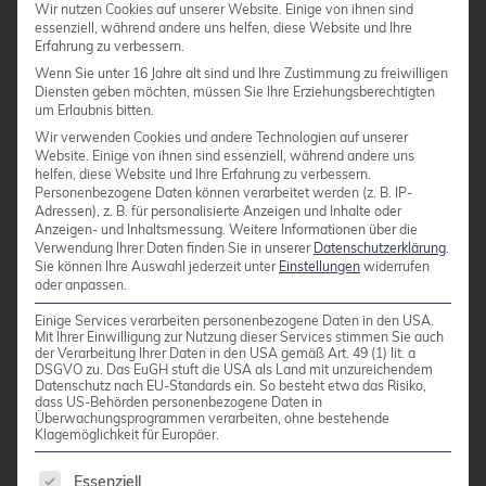
Wir nutzen Cookies auf unserer Website. Einige von ihnen sind
®
essenziell, während andere uns helfen, diese Website und Ihre
Relationale Datenbanken wie PostgreSQL
,
Erfahrung zu verbessern.
MySQL und Entwicklungswerkzeuge
Wenn Sie unter 16 Jahre alt sind und Ihre Zustimmung zu freiwilligen
(Applikations-Server, serverseitige
Diensten geben möchten, müssen Sie Ihre Erziehungsberechtigten
um Erlaubnis bitten.
Skriptsprachen)
Wir verwenden Cookies und andere Technologien auf unserer
Website. Einige von ihnen sind essenziell, während andere uns
Sie sind neugierig geworden?
helfen, diese Website und Ihre Erfahrung zu verbessern.
Personenbezogene Daten können verarbeitet werden (z. B. IP-
Adressen), z. B. für personalisierte Anzeigen und Inhalte oder
Anzeigen- und Inhaltsmessung.
Weitere Informationen über die
Lesen sie mehr zu Debian GNU/Linux:
Verwendung Ihrer Daten finden Sie in unserer
Datenschutzerklärung
.
Sie können Ihre Auswahl jederzeit unter
Einstellungen
widerrufen
oder anpassen.
Debian Webseite
Einige Services verarbeiten personenbezogene Daten in den USA.
Mit Ihrer Einwilligung zur Nutzung dieser Services stimmen Sie auch
Mailinglisten
der Verarbeitung Ihrer Daten in den USA gemäß Art. 49 (1) lit. a
DSGVO zu. Das EuGH stuft die USA als Land mit unzureichendem
Installation
Datenschutz nach EU-Standards ein. So besteht etwa das Risiko,
dass US-Behörden personenbezogene Daten in
Überwachungsprogrammen verarbeiten, ohne bestehende
Images
Klagemöglichkeit für Europäer.
Quelle des Logos:
Es folgt eine Liste der Service-Gruppen, für die 
Essenziell