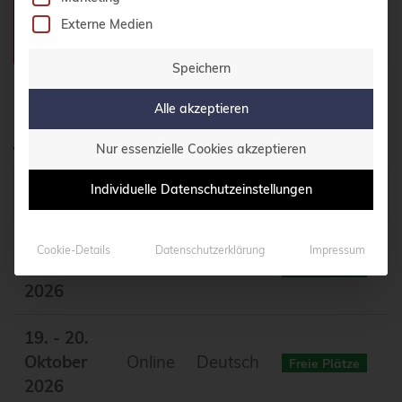
Externe Medien
Teilnehmerzahl:
Max. 10 Teilnehmer
Speichern
Alle akzeptieren
Geplante Termine
Nur essenzielle Cookies akzeptieren
Individuelle Datenschutzeinstellungen
Datum
Ort
Sprache
Status
05. - 06.
Cookie-Details
Datenschutzerklärung
Impressum
Oktober
Online
Deutsch
Freie Plätze
2026
19. - 20.
Oktober
Online
Deutsch
Freie Plätze
2026