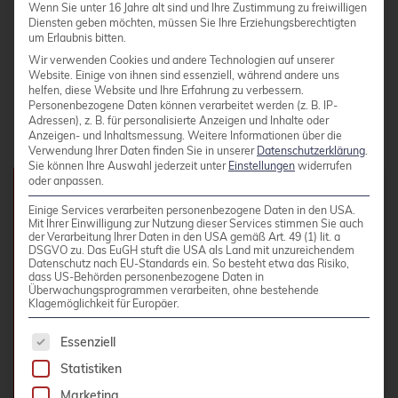
Wenn Sie unter 16 Jahre alt sind und Ihre Zustimmung zu freiwilligen
Diensten geben möchten, müssen Sie Ihre Erziehungsberechtigten
um Erlaubnis bitten.
Wir verwenden Cookies und andere Technologien auf unserer
Website. Einige von ihnen sind essenziell, während andere uns
helfen, diese Website und Ihre Erfahrung zu verbessern.
Personenbezogene Daten können verarbeitet werden (z. B. IP-
Adressen), z. B. für personalisierte Anzeigen und Inhalte oder
Anzeigen- und Inhaltsmessung.
Weitere Informationen über die
Verwendung Ihrer Daten finden Sie in unserer
Datenschutzerklärung
.
Sie können Ihre Auswahl jederzeit unter
Einstellungen
widerrufen
oder anpassen.
Kurs-Details
Einige Services verarbeiten personenbezogene Daten in den USA.
Mit Ihrer Einwilligung zur Nutzung dieser Services stimmen Sie auch
der Verarbeitung Ihrer Daten in den USA gemäß Art. 49 (1) lit. a
DSGVO zu. Das EuGH stuft die USA als Land mit unzureichendem
Gebühr:
1.490,00 EUR zzgl. MwSt. pro
Datenschutz nach EU-Standards ein. So besteht etwa das Risiko,
dass US-Behörden personenbezogene Daten in
Überwachungsprogrammen verarbeiten, ohne bestehende
Person
Klagemöglichkeit für Europäer.
Dauer:
14 Stunden
Es folgt eine Liste der Service-Gruppen, für die 
Essenziell
Schulungszeiten:
Täglich 09:00 - 17:00
Statistiken
Uhr
Marketing