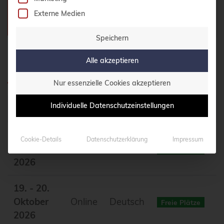
Externe Medien
Teilnehmerzahl:
Max. 10 Teilnehmer
Speichern
Alle akzeptieren
Geplante Termine
Nur essenzielle Cookies akzeptieren
Individuelle Datenschutzeinstellungen
Datum
Ort
Sprache
Status
05. - 06.
Cookie-Details
Datenschutzerklärung
Impressum
Oktober
Online
Deutsch
Freie Plätze
2026
19. - 20.
Oktober
Online
Deutsch
Freie Plätze
2026