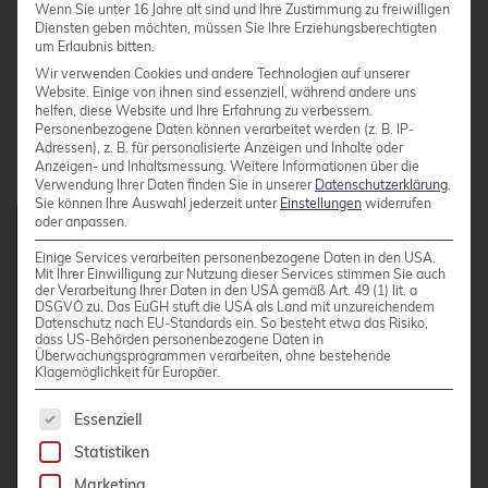
Wenn Sie unter 16 Jahre alt sind und Ihre Zustimmung zu freiwilligen
Diensten geben möchten, müssen Sie Ihre Erziehungsberechtigten
um Erlaubnis bitten.
Wir verwenden Cookies und andere Technologien auf unserer
Website. Einige von ihnen sind essenziell, während andere uns
helfen, diese Website und Ihre Erfahrung zu verbessern.
Personenbezogene Daten können verarbeitet werden (z. B. IP-
Adressen), z. B. für personalisierte Anzeigen und Inhalte oder
Anzeigen- und Inhaltsmessung.
Weitere Informationen über die
Verwendung Ihrer Daten finden Sie in unserer
Datenschutzerklärung
.
Sie können Ihre Auswahl jederzeit unter
Einstellungen
widerrufen
oder anpassen.
Kurs-Details
Einige Services verarbeiten personenbezogene Daten in den USA.
Mit Ihrer Einwilligung zur Nutzung dieser Services stimmen Sie auch
der Verarbeitung Ihrer Daten in den USA gemäß Art. 49 (1) lit. a
DSGVO zu. Das EuGH stuft die USA als Land mit unzureichendem
Gebühr:
1.490,00 EUR zzgl. MwSt. pro
Datenschutz nach EU-Standards ein. So besteht etwa das Risiko,
dass US-Behörden personenbezogene Daten in
Überwachungsprogrammen verarbeiten, ohne bestehende
Person
Klagemöglichkeit für Europäer.
Dauer:
14 Stunden
Es folgt eine Liste der Service-Gruppen, für die 
Essenziell
Schulungszeiten:
Täglich 09:00 - 17:00
Statistiken
Uhr
Marketing