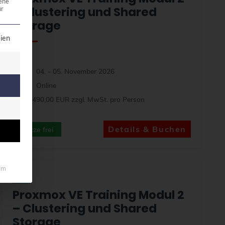
ene
– Clustering und Shared
r
Storage
illigung erteilt werden kann. Die erste Service-Grupp
ien
04. - 05. November 2026
Online
1.490,00 EUR zzgl. MwSt. pro Person
Details & Buchen
Plätze frei
um
DE
Proxmox VE Training Modul 2
– Clustering und Shared
Storage