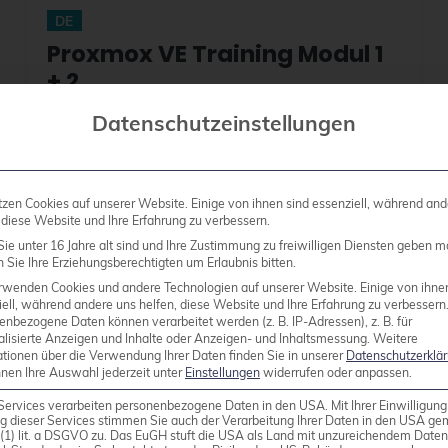
DE
Proxmox VE Training Modul 1
+ 2
Datenschutzeinstellungen
26. - 29. Oktober 2026
Online
tzen Cookies auf unserer Website. Einige von ihnen sind essenziell, während and
 diese Website und Ihre Erfahrung zu verbessern.
2.790,00 EUR zzgl. MwSt. pro Person
ie unter 16 Jahre alt sind und Ihre Zustimmung zu freiwilligen Diensten geben m
Sie Ihre Erziehungsberechtigten um Erlaubnis bitten.
rwenden Cookies und andere Technologien auf unserer Website. Einige von ihne
ell, während andere uns helfen, diese Website und Ihre Erfahrung zu verbessern
Details & Buchen
Plätze frei
enbezogene Daten können verarbeitet werden (z. B. IP-Adressen), z. B. für
alisierte Anzeigen und Inhalte oder Anzeigen- und Inhaltsmessung.
Weitere
ationen über die Verwendung Ihrer Daten finden Sie in unserer
Datenschutzerklä
nnen Ihre Auswahl jederzeit unter
Einstellungen
widerrufen oder anpassen.
Services verarbeiten personenbezogene Daten in den USA. Mit Ihrer Einwilligung
EN
g dieser Services stimmen Sie auch der Verarbeitung Ihrer Daten in den USA g
9 (1) lit. a DSGVO zu. Das EuGH stuft die USA als Land mit unzureichendem Date
Proxmox VE Training Modul 1