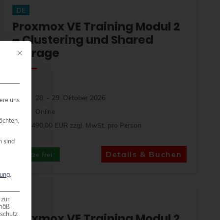
DE
Proxmox VE Training Modul 2
– Clustering und Shared
Storage
Mit diesem Button wird der Dialog geschlossen. Seine Funktionalität ist ide
28. - 29. Oktober 2026
ere uns
Online
öchten,
1.490,00 EUR zzgl. MwSt. pro Person
n sind
.
Details & Buchen
Plätze frei
rung
.
 zur
EN
emäß
nschutz
Proxmox VE Training Modul 2