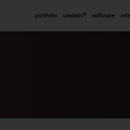
®
portfolio
credativ
software
ref