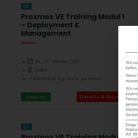
DE
Proxmox VE Training Modul 1
– Deployment &
Management
26. - 27. Oktober 2026
Wir nu
helfen,
Online
Wenn S
1.490,00 EUR zzgl. MwSt. pro Person
müssen 
Wir ve
essenzi
Details & Buchen
Plätze frei
Person
person
Inform
Sie kö
Einige 
EN
Nutzun
Art. 4
Proxmox VE Training Modul 1