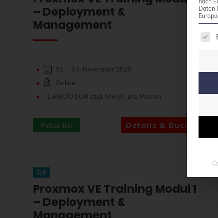
nach E
– Deployment &
Daten 
Europä
Management
Es f
02. - 03. November 2026
Online
1.490,00 EUR zzgl. MwSt. pro Person
Details & Buchen
Plätze frei
Co
DE
Proxmox VE Training Modul 1
– Deployment &
Management