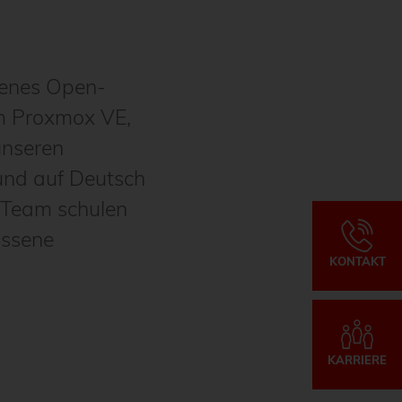
renes Open-
um Proxmox VE,
unseren
 und auf Deutsch
s Team schulen
ossene
KONTAKT
KARRIERE