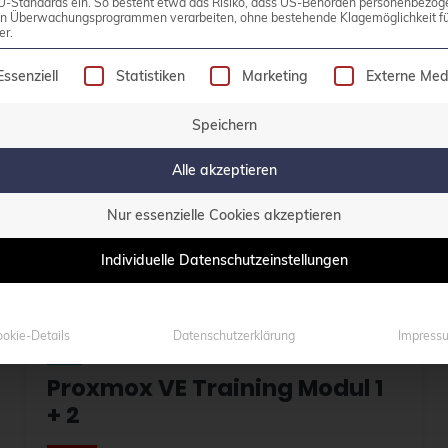
U-Standards ein. So besteht etwa das Risiko, dass US-Behörden personenbezog
+ 2
in Überwachungsprogrammen verarbeiten, ohne bestehende Klagemöglichkeit fü
er.
olgt eine Liste der Service-Gruppen, für die eine Einw
Essenziell
Statistiken
Marketing
Externe Med
02. - 05. November 2026
Speichern
Online
Alle akzeptieren
2.790,00 EUR zzgl. MwSt. pro Person
Nur essenzielle Cookies akzeptieren
Details & Buchen
Plätze frei
Individuelle Datenschutzeinstellungen
okie-Details
Datenschutzerklärung
Impress
DE
Proxmox VE Training Modul 1
+ 2