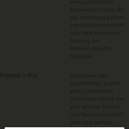
eines produktiven
Hypervisor-Hosts, der
nur eine kleine Anzahl
von Benutzern betrifft
oder eine begrenzte
Störung des
Betriebsablaufes
bedeutet.
Priorität 3 (P3)
Drohender oder
tatsächlicher Ausfall
eines produktiven
Hypervisor-Hosts, der
eine geringe Anzahl
von Benutzern betrifft
oder eine geringe