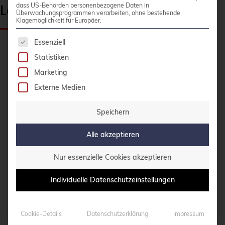
Loadbalancer
dass US-Behörden personenbezogene Daten in
Überwachungsprogrammen verarbeiten, ohne bestehende
Klagemöglichkeit für Europäer.
Es folgt eine Liste der Service-Gruppen, für die 
Essenziell
Maximieren Sie die Effizienz Ihrer Proxmox-
Statistiken
Infrastruktur mit unserem exklusiven Open-
Marketing
Source-Tool
ProxLB
. Dieser speziell entwickelte
Externe Medien
Loadbalancer automatisiert die Lastverteilung
virtueller Maschinen innerhalb Ihres Proxmox-
Speichern
Clusters.
Alle akzeptieren
Hauptvorteile:
Nur essenzielle Cookies akzeptieren
Automatisches Rebalancing von VMs für
Individuelle Datenschutzeinstellungen
optimale Hardwareauslastung
Vermeidung von Ressourcenengpässen
auf einzelnen Hosts
Cookie-Details
Datenschutzerklärung
Impressum
Verbesserte Gesamtperformance des