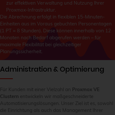
zur effektiven Verwaltung und Nutzung Ihrer
Proxmox-Infrastruktur.
Die Abrechnung erfolgt in flexiblen 15-Minuten-
Einheiten aus im Voraus gebuchten Personentagen
(1 PT = 8 Stunden). Diese können innerhalb von 12
Monaten nach Bedarf abgerufen werden – für
maximale Flexibilität bei gleichzeitiger
Planungssicherheit.
Administration & Optimierung
Für Kunden mit einer Vielzahl an
Proxmox VE
Clustern
entwickeln wir maßgeschneiderte
Automatisierungslösungen. Unser Ziel ist es, sowohl
die Einrichtung als auch das Management Ihrer