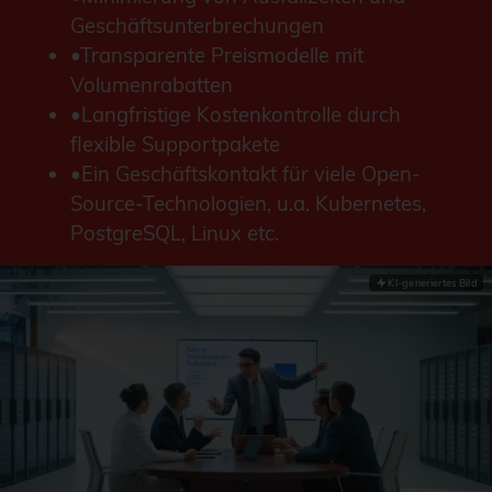
Geschäftsunterbrechungen
Transparente Preismodelle mit
Volumenrabatten
Langfristige Kostenkontrolle durch
flexible Supportpakete
Ein Geschäftskontakt für viele Open-
Source-Technologien, u.a.
Kubernetes
,
PostgreSQL
,
Linux
etc.
KI-generiertes Bild