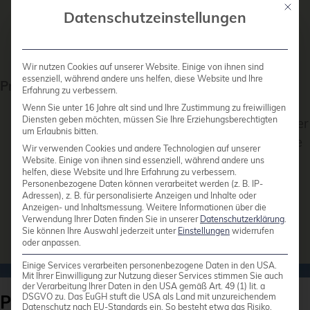
Störung des
Mit die
Datenschutzeinstellungen
Betriebsablaufes
bedeutet.
Wir nutzen Cookies auf unserer Website. Einige von ihnen sind
essenziell, während andere uns helfen, diese Website und Ihre
Prioritäten 4-5
Störungen von
Erfahrung zu verbessern.
geringen
Wenn Sie unter 16 Jahre alt sind und Ihre Zustimmung zu freiwilligen
Diensten geben möchten, müssen Sie Ihre Erziehungsberechtigten
Auswirkungen, die über
um Erlaubnis bitten.
flexible Stundenpakete
Wir verwenden Cookies und andere Technologien auf unserer
abgerechnet werden
Website. Einige von ihnen sind essenziell, während andere uns
helfen, diese Website und Ihre Erfahrung zu verbessern.
können.
Personenbezogene Daten können verarbeitet werden (z. B. IP-
Adressen), z. B. für personalisierte Anzeigen und Inhalte oder
Anzeigen- und Inhaltsmessung.
Weitere Informationen über die
Verwendung Ihrer Daten finden Sie in unserer
Datenschutzerklärung
.
Sie können Ihre Auswahl jederzeit unter
Einstellungen
widerrufen
oder anpassen.
Einige Services verarbeiten personenbezogene Daten in den USA.
Mit Ihrer Einwilligung zur Nutzung dieser Services stimmen Sie auch
der Verarbeitung Ihrer Daten in den USA gemäß Art. 49 (1) lit. a
ProxLB - Unser einzigartiger
DSGVO zu. Das EuGH stuft die USA als Land mit unzureichendem
Datenschutz nach EU-Standards ein. So besteht etwa das Risiko,