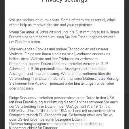
Meet us
Do you have any questions?
We use cookies on our website. Some of them are essential, while
others help us improve this site and your experience.
0800 credati(v)
Wenn Sie unter 16 Jahre alt sind und Ihre Zustimmung zu freiwilligen
Diensten geben möchten, müssen Sie Ihre Erziehungsberechtigten
+49 2161 9174200
um Erlaubnis bitten.
Wir verwenden Cookies und andere Technologien auf unserer
Write e-mail
Website. Einige von ihnen sind essenziell, während andere uns
helfen, diese Website und Ihre Erfahrung zu verbessern.
Personenbezogene Daten können verarbeitet werden (z. B. IP-
Adressen), z. B. für personalisierte Anzeigen und Inhalte oder
CONTACT US
Anzeigen- und Inhaltsmessung.
Weitere Informationen über die
Verwendung Ihrer Daten finden Sie in unserer
Datenschutzerklärung
.
Sie können Ihre Auswahl jederzeit unter
Einstellungen
widerrufen
oder anpassen.
Einige Services verarbeiten personenbezogene Daten in den USA.
Mit Ihrer Einwilligung zur Nutzung dieser Services stimmen Sie auch
der Verarbeitung Ihrer Daten in den USA gemäß Art. 49 (1) lit. a
From our blog
DSGVO zu. Das EuGH stuft die USA als Land mit unzureichendem
Datenschutz nach EU-Standards ein. So besteht etwa das Risiko,
dass US-Behörden personenbezogene Daten in
Überwachungsprogrammen verarbeiten, ohne bestehende
17 JULY 2026
Klagemöglichkeit für Europäer.