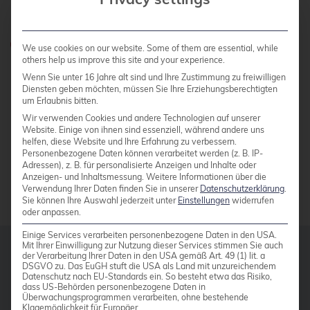
Meet us
Do you have any questions?
We use cookies on our website. Some of them are essential, while
others help us improve this site and your experience.
0800 credati(v)
Wenn Sie unter 16 Jahre alt sind und Ihre Zustimmung zu freiwilligen
Diensten geben möchten, müssen Sie Ihre Erziehungsberechtigten
+49 2161 9174200
um Erlaubnis bitten.
Wir verwenden Cookies und andere Technologien auf unserer
Write e-mail
Website. Einige von ihnen sind essenziell, während andere uns
helfen, diese Website und Ihre Erfahrung zu verbessern.
Personenbezogene Daten können verarbeitet werden (z. B. IP-
Adressen), z. B. für personalisierte Anzeigen und Inhalte oder
CONTACT US
Anzeigen- und Inhaltsmessung.
Weitere Informationen über die
Verwendung Ihrer Daten finden Sie in unserer
Datenschutzerklärung
.
Sie können Ihre Auswahl jederzeit unter
Einstellungen
widerrufen
oder anpassen.
Einige Services verarbeiten personenbezogene Daten in den USA.
Mit Ihrer Einwilligung zur Nutzung dieser Services stimmen Sie auch
der Verarbeitung Ihrer Daten in den USA gemäß Art. 49 (1) lit. a
From our blog
DSGVO zu. Das EuGH stuft die USA als Land mit unzureichendem
Datenschutz nach EU-Standards ein. So besteht etwa das Risiko,
dass US-Behörden personenbezogene Daten in
Überwachungsprogrammen verarbeiten, ohne bestehende
17 JULY 2026
Klagemöglichkeit für Europäer.