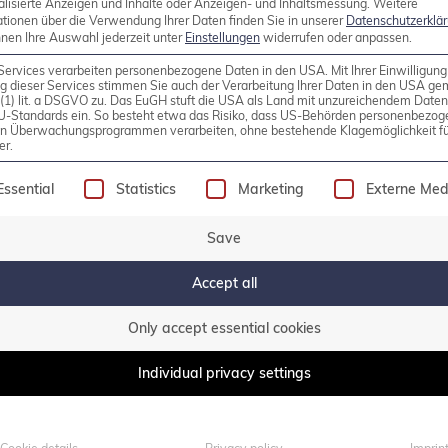
alisierte Anzeigen und Inhalte oder Anzeigen- und Inhaltsmessung.
Weitere
Do you have any questions?
ationen über die Verwendung Ihrer Daten finden Sie in unserer
Datenschutzerklä
nnen Ihre Auswahl jederzeit unter
Einstellungen
widerrufen oder anpassen.
0800 credati(v)
Services verarbeiten personenbezogene Daten in den USA. Mit Ihrer Einwilligung
g dieser Services stimmen Sie auch der Verarbeitung Ihrer Daten in den USA g
9 (1) lit. a DSGVO zu. Das EuGH stuft die USA als Land mit unzureichendem Date
+49 2161 9174200
U-Standards ein. So besteht etwa das Risiko, dass US-Behörden personenbezog
in Überwachungsprogrammen verarbeiten, ohne bestehende Klagemöglichkeit fü
er.
Write e-mail
following is a list of service groups for which consen
Essential
Statistics
Marketing
Externe Med
Save
Support
Accept all
Only accept essential cookies
Open Source Support Ce
PostgreSQL® Competen
Community and
Individual privacy settings
Support model
Availability
24×7 support