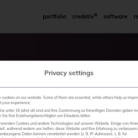
®
portfolio
credativ
software
r
- credativ®
Privacy settings
cookies on our website. Some of them are essential, while others help us impro
d your experience.
ie unter 16 Jahre alt sind und Ihre Zustimmung zu freiwilligen Diensten geben m
Sie Ihre Erziehungsberechtigten um Erlaubnis bitten.
rwenden Cookies und andere Technologien auf unserer Website. Einige von ihne
ell, während andere uns helfen, diese Website und Ihre Erfahrung zu verbessern
enbezogene Daten können verarbeitet werden (z. B. IP-Adressen), z. B. für