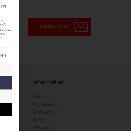
rung
.
 zur
emäß
CONTACT US
nschutz
ene
r
t can be given. The first service group is essential a
ien
Information
nter
Partners
ce Center
References
Software
Blog
Privacy