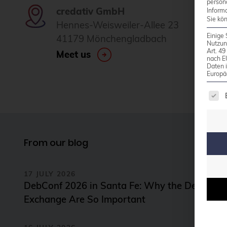
person
credativ GmbH
Inform
Sie kö
Hennes-Weisweiler-Allee 23
Einige 
41179 Mönchengladbach
Nutzun
Art. 4
Meet us
nach E
Daten 
Europä
The 
From our blog
17 JULY 2026
DebConf 2026 in Santa Fe: Why the Debian 
Exchange Are So Important