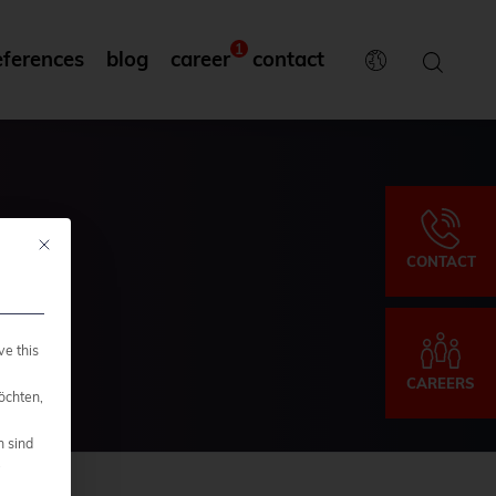
1
eferences
blog
career
contact
Mit diesem Button wird der Dialog geschlossen. Seine Funktionalität ist ide
CONTACT
ve this
CAREERS
öchten,
n sind
.