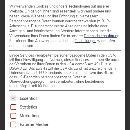
Wir verwenden Cookies und andere Technologien auf unserer
Website. Einige von ihnen sind essenziell, während andere uns
helfen, diese Website und Ihre Erfahrung zu verbessern.
Personenbezogene Daten können verarbeitet werden (z. B. IP-
credativ GmbH
Adressen), z. B. für personalisierte Anzeigen und Inhalte oder
Hennes-Weisweiler-Allee 23
Anzeigen- und Inhaltsmessung.
Weitere Informationen über die
Verwendung Ihrer Daten finden Sie in unserer
Datenschutzerklärung
.
41179 Mönchengladbach
Sie können Ihre Auswahl jederzeit unter
Einstellungen
widerrufen
oder anpassen.
Meet us
Einige Services verarbeiten personenbezogene Daten in den USA.
Mit Ihrer Einwilligung zur Nutzung dieser Services stimmen Sie auch
Do you have any questions?
der Verarbeitung Ihrer Daten in den USA gemäß Art. 49 (1) lit. a
DSGVO zu. Das EuGH stuft die USA als Land mit unzureichendem
0800 credati(v)
Datenschutz nach EU-Standards ein. So besteht etwa das Risiko,
dass US-Behörden personenbezogene Daten in
Überwachungsprogrammen verarbeiten, ohne bestehende
+49 2161 9174200
Klagemöglichkeit für Europäer.
Write e-mail
The following is a list of service groups for whic
Essential
Statistics
CONTACT US
Marketing
Externe Medien