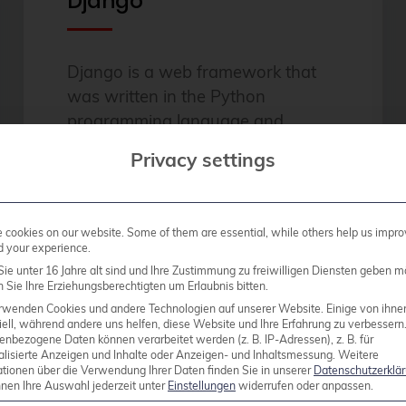
Django
Django is a web framework that
was written in the Python
programming language and
follows the model-view-controller
Privacy settings
design pattern.
cookies on our website. Some of them are essential, while others help us impro
d your experience.
Read more
ie unter 16 Jahre alt sind und Ihre Zustimmung zu freiwilligen Diensten geben m
Sie Ihre Erziehungsberechtigten um Erlaubnis bitten.
rwenden Cookies und andere Technologien auf unserer Website. Einige von ihne
ell, während andere uns helfen, diese Website und Ihre Erfahrung zu verbessern
enbezogene Daten können verarbeitet werden (z. B. IP-Adressen), z. B. für
alisierte Anzeigen und Inhalte oder Anzeigen- und Inhaltsmessung.
Weitere
Pylons
ationen über die Verwendung Ihrer Daten finden Sie in unserer
Datenschutzerklä
nnen Ihre Auswahl jederzeit unter
Einstellungen
widerrufen oder anpassen.