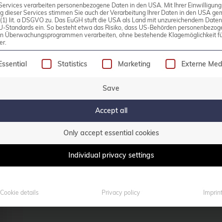
Services verarbeiten personenbezogene Daten in den USA. Mit Ihrer Einwilligung
g dieser Services stimmen Sie auch der Verarbeitung Ihrer Daten in den USA g
Pylons is a modern web
9 (1) lit. a DSGVO zu. Das EuGH stuft die USA als Land mit unzureichendem Date
U-Standards ein. So besteht etwa das Risiko, dass US-Behörden personenbezog
framework that was written in the
in Überwachungsprogrammen verarbeiten, ohne bestehende Klagemöglichkeit fü
er.
Python programming language
and follows the model-view-
following is a list of service groups for which consen
Essential
Statistics
Marketing
Externe Med
controller design pattern.
Save
Accept all
Read more
Only accept essential cookies
Individual privacy settings
Cookie details
Privacy policy
Imprin