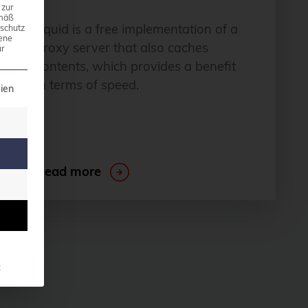
 zur
emäß
Squid is a free implementation of a
nschutz
ene
proxy server that also caches
r
contents, which provides a benefit
in terms of speed.
t can be given. The first service group is essential a
ien
Read more
t