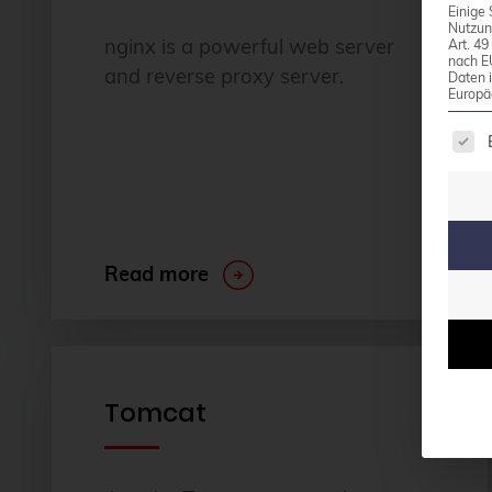
Einige 
Nutzun
nginx is a powerful web server
Art. 4
nach E
and reverse proxy server.
Daten 
Europä
The 
Read more
Tomcat