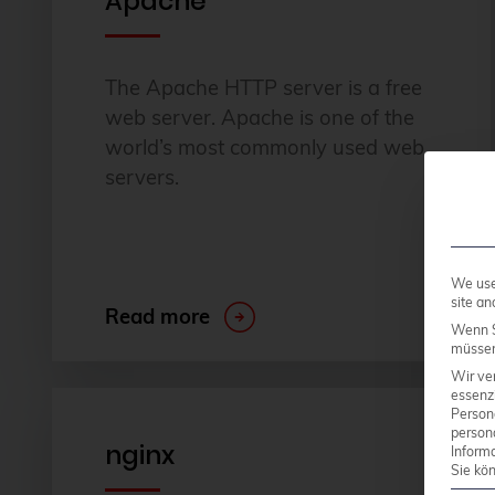
Apache
The Apache HTTP server is a free
web server. Apache is one of the
world’s most commonly used web
servers.
We use 
site an
Read more
Wenn S
müssen 
Wir ve
essenzi
Person
person
nginx
Inform
Sie kö