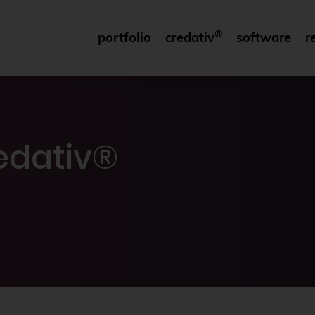
®
portfolio
credativ
software
r
edativ®