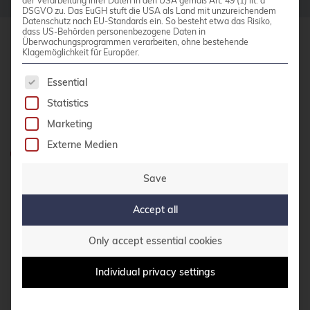
der Verarbeitung Ihrer Daten in den USA gemäß Art. 49 (1) lit. a
bullseye
DSGVO zu. Das EuGH stuft die USA als Land mit unzureichendem
Datenschutz nach EU-Standards ein. So besteht etwa das Risiko,
dass US-Behörden personenbezogene Daten in
busan
Überwachungsprogrammen verarbeiten, ohne bestehende
Klagemöglichkeit für Europäer.
credativ GmbH
buster
Hennes-Weisweiler-Allee 23
The following is a list of service groups for whic
Essential
Call for papers
41179 Mönchengladbach
Statistics
CentOS
Meet us
Marketing
Ceph
Externe Medien
Do you have any questions?
CERN
0800 credati(v)
Save
certmonger
+49 2161 9174200
CI/CD Integration
Accept all
Write e-mail
Cloud Infrastructure
Only accept essential cookies
Cloud Optimization
Individual privacy settings
CONTACT US
Cloud Storage Solutions
CloudNative