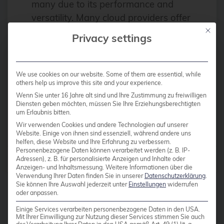
Apache
many due to its performance and
versatility. Many cloud providers offer
Apache Guacamole
Redis-based solutions: Amazon Web
Mit die
API Integration
Privacy settings
Services (AWS) – Amazon
AppArmor
ElastiCache for Redis Microsoft Azure
– Azure Cache […]
arm
We use cookies on our website. Some of them are essential, while
others help us improve this site and your experience.
Automation
Wenn Sie unter 16 Jahre alt sind und Ihre Zustimmung zu freiwilligen
Read more
Diensten geben möchten, müssen Sie Ihre Erziehungsberechtigten
AWS
um Erlaubnis bitten.
Azure
Wir verwenden Cookies und andere Technologien auf unserer
Website. Einige von ihnen sind essenziell, während andere uns
backup
helfen, diese Website und Ihre Erfahrung zu verbessern.
Personenbezogene Daten können verarbeitet werden (z. B. IP-
Posts by
Tobias Kauder
Adressen), z. B. für personalisierte Anzeigen und Inhalte oder
Benchmarks
Anzeigen- und Inhaltsmessung.
Weitere Informationen über die
Verwendung Ihrer Daten finden Sie in unserer
Datenschutzerklärung
.
bhyve
Sie können Ihre Auswahl jederzeit unter
Einstellungen
widerrufen
oder anpassen.
bitnami
Einige Services verarbeiten personenbezogene Daten in den USA.
Buildah
Mit Ihrer Einwilligung zur Nutzung dieser Services stimmen Sie auch