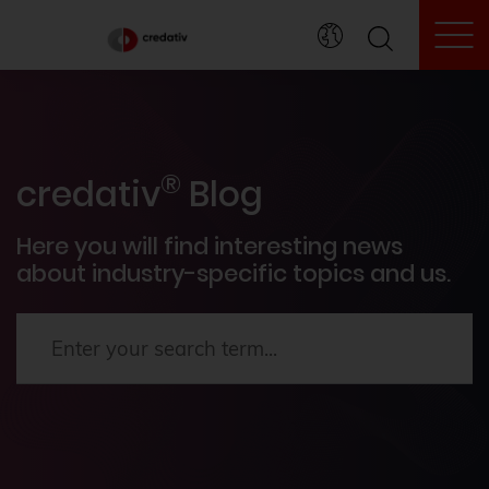
To
credativ® inside
®
Events
credativ
Blog
PostgreSQL®
Here you will find interesting news
about industry-specific topics and us.
How To's
News
Terraform