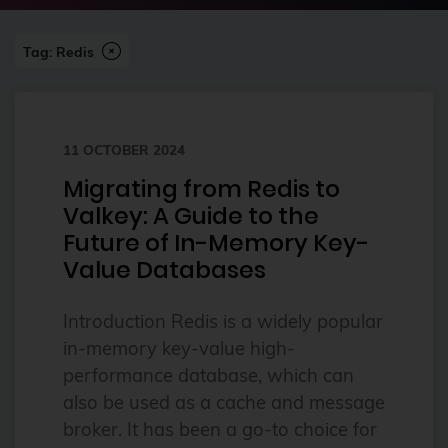
2023
Tag: Redis
2024
2024-07
2FA
11 OCTOBER 2024
ai
Migrating from Redis to
Alpine
Valkey: A Guide to the
alternatives
Future of In-Memory Key-
Value Databases
Amazon FSx
anleitung
Introduction Redis is a widely popular
Ansible
in-memory key-value high-
performance database, which can
Ansible Community Proxmox
also be used as a cache and message
Ansible Module
broker. It has been a go-to choice for