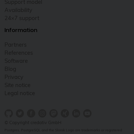
Support model
Data Protection
Availability
Data recovery
24×7 support
Data Tiering
Information
DebConf
Partners
debconf24
References
Debian
Software
debian 11
Blog
Privacy
debian 13
Site notice
debian release
Legal notice
Deployment
DevOps
Docker
© Copyright credativ GmbH
Elephant Shed
Postgres, PostgreSQL and the Slonik Logo are trademarks or registered