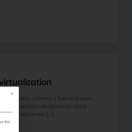
irtualization
Mit diesem Button wird der Dialog geschlossen. Seine Funktionalität ist ide
ualization, offering a free and open
i cluster solution designed for more
Proxmox Datacenter […]
ve this