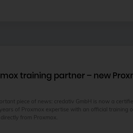
roxmox training partner – new Pro
tant piece of news: credativ GmbH is now a certifie
rs of Proxmox expertise with an official training off
on directly from Proxmox.