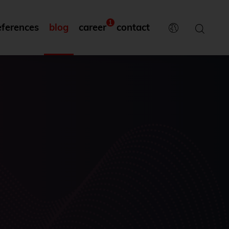
1
eferences
blog
career
contact