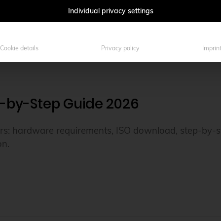
Individual privacy settings
Cookie details
Privacy policy
Imprin
p-by-Step Guide 2026
rs: hardware requirements, ISO download, step-by-ste
on.