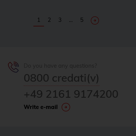
1
2
3
…
5
Do you have any questions?
0800 credati(v)
+49 2161 9174200
Write e-mail