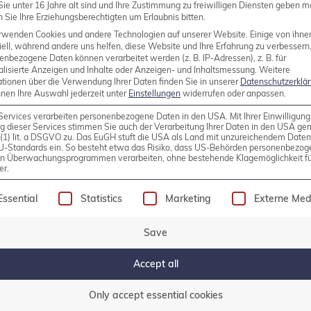
ie unter 16 Jahre alt sind und Ihre Zustimmung zu freiwilligen Diensten geben m
Sie Ihre Erziehungsberechtigten um Erlaubnis bitten.
rwenden Cookies und andere Technologien auf unserer Website. Einige von ihne
ell, während andere uns helfen, diese Website und Ihre Erfahrung zu verbessern
enbezogene Daten können verarbeitet werden (z. B. IP-Adressen), z. B. für
alisierte Anzeigen und Inhalte oder Anzeigen- und Inhaltsmessung.
Weitere
ationen über die Verwendung Ihrer Daten finden Sie in unserer
Datenschutzerklä
nnen Ihre Auswahl jederzeit unter
Einstellungen
widerrufen oder anpassen.
Services verarbeiten personenbezogene Daten in den USA. Mit Ihrer Einwilligung
g dieser Services stimmen Sie auch der Verarbeitung Ihrer Daten in den USA g
9 (1) lit. a DSGVO zu. Das EuGH stuft die USA als Land mit unzureichendem Date
U-Standards ein. So besteht etwa das Risiko, dass US-Behörden personenbezog
in Überwachungsprogrammen verarbeiten, ohne bestehende Klagemöglichkeit fü
er.
Cluster Errors and How to Avoi
following is a list of service groups for which consen
Essential
Statistics
Marketing
Externe Med
scover the 10 Most Common Virtualization Errors and
Save
Accept all
Only accept essential cookies