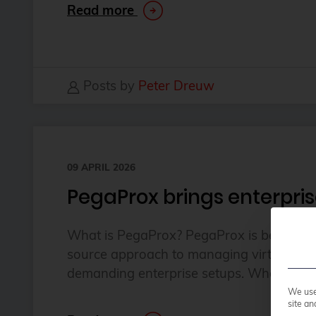
Read more
Posts by
Peter Dreuw
09 APRIL 2026
PegaProx brings enterpris
What is PegaProx? PegaProx is becoming 
source approach to managing virtualization
demanding enterprise setups. Where tradit
We use 
site an