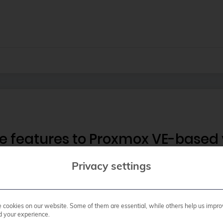
e features to Proxmox VE-based v
Privacy settings
a central platform for modern Proxmox VE-based virt
 at scale. It is increasingly seen as a powerful mult
ional tools start to fall short and even the native 
cookies on our website. Some of them are essential, while others help us impro
d your experience.