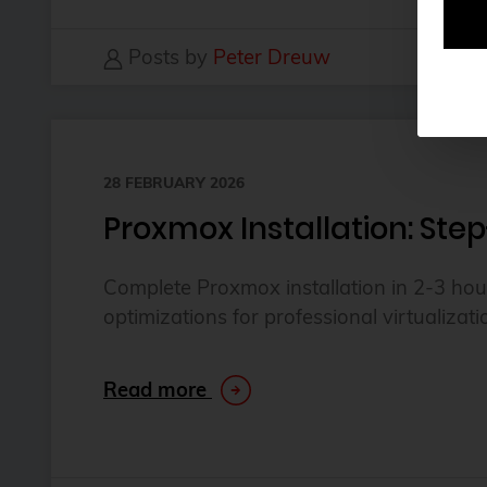
Posts by
Peter Dreuw
28 FEBRUARY 2026
Proxmox Installation: Ste
Complete Proxmox installation in 2-3 hou
optimizations for professional virtualizati
Read more