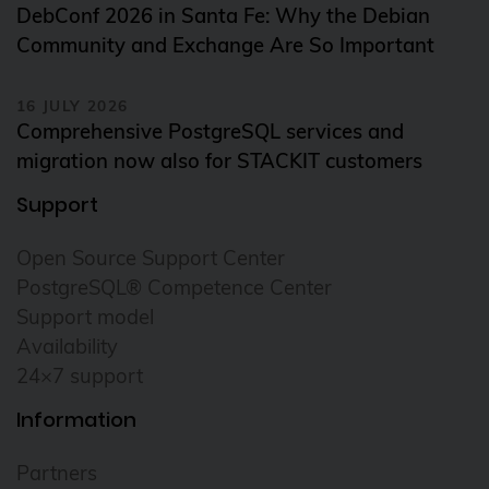
DebConf 2026 in Santa Fe: Why the Debian
Email
Community and Exchange Are So Important
ESX
esxi
16 JULY 2026
Comprehensive PostgreSQL services and
evaluation
migration now also for STACKIT customers
Event
Support
Events
Open Source Support Center
FDW
PostgreSQL® Competence Center
Foreman
Support model
free software
Availability
24×7 support
FreeBSD
freeipa
Information
FrOSCon
Partners