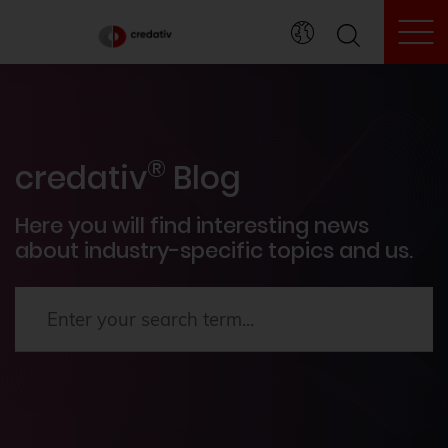
To
credativ® inside
®
Events
credativ
Blog
PostgreSQL®
Here you will find interesting news
about industry-specific topics and us.
How To's
News
Terraform