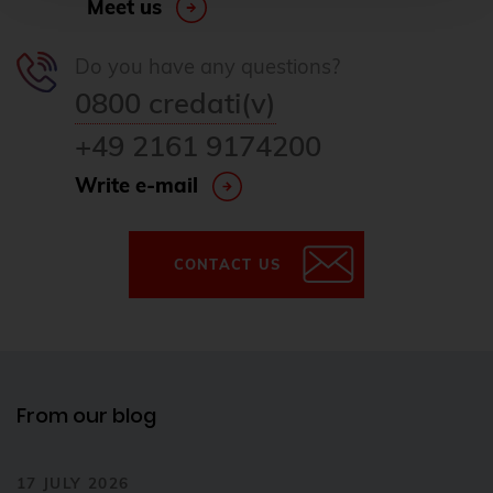
Meet us
Data Protection
Data recovery
Do you have any questions?
Data Tiering
0800 credati(v)
DebConf
+49 2161 9174200
debconf24
Write e-mail
Debian
debian 11
CONTACT US
debian 13
debian release
Deployment
DevOps
From our blog
Docker
Elephant Shed
17 JULY 2026