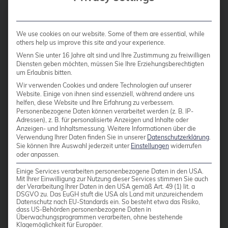
bullseye
Migrating VMs from
VMware ESXi to Proxmox
busan
We use cookies on our website. Some of them are essential, while
others help us improve this site and your experience.
buster
Migrating VMs from VMware ESXi to
Wenn Sie unter 16 Jahre alt sind und Ihre Zustimmung zu freiwilligen
Call for papers
Diensten geben möchten, müssen Sie Ihre Erziehungsberechtigten
Proxmox In response to Broadcom’s
um Erlaubnis bitten.
recent alterations in VMware’s
CentOS
Wir verwenden Cookies und andere Technologien auf unserer
subscription model, an increasing
Website. Einige von ihnen sind essenziell, während andere uns
Ceph
helfen, diese Website und Ihre Erfahrung zu verbessern.
number of enterprises are
Personenbezogene Daten können verarbeitet werden (z. B. IP-
CERN
reevaluating their virtualization
Adressen), z. B. für personalisierte Anzeigen und Inhalte oder
Anzeigen- und Inhaltsmessung.
Weitere Informationen über die
strategies. With heightened concerns
certmonger
Verwendung Ihrer Daten finden Sie in unserer
Datenschutzerklärung
.
Sie können Ihre Auswahl jederzeit unter
Einstellungen
widerrufen
over licensing costs and accessibility
CI/CD Integration
oder anpassen.
to features, businesses are turning
Cloud Infrastructure
Einige Services verarbeiten personenbezogene Daten in den USA.
towards open source solutions for
Mit Ihrer Einwilligung zur Nutzung dieser Services stimmen Sie auch
der Verarbeitung Ihrer Daten in den USA gemäß Art. 49 (1) lit. a
Cloud Optimization
greater flexibility and cost-
DSGVO zu. Das EuGH stuft die USA als Land mit unzureichendem
effectiveness. Proxmox VE, in
Datenschutz nach EU-Standards ein. So besteht etwa das Risiko,
Cloud Storage Solutions
dass US-Behörden personenbezogene Daten in
particular, has garnered […]
Überwachungsprogrammen verarbeiten, ohne bestehende
CloudNative
Klagemöglichkeit für Europäer.