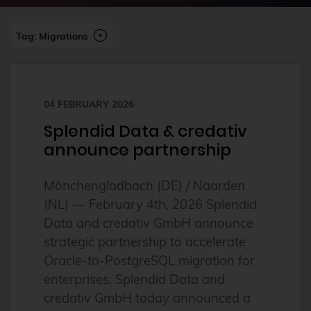
2023
Tag: Migrations
2024
2024-07
2FA
04 FEBRUARY 2026
ai
Splendid Data & credativ
Alpine
announce partnership
alternatives
Mönchengladbach (DE) / Naarden
Amazon FSx
(NL) — February 4th, 2026 Splendid
anleitung
Data and credativ GmbH announce
Ansible
strategic partnership to accelerate
Oracle-to-PostgreSQL migration for
Ansible Community Proxmox
enterprises. Splendid Data and
Ansible Module
credativ GmbH today announced a