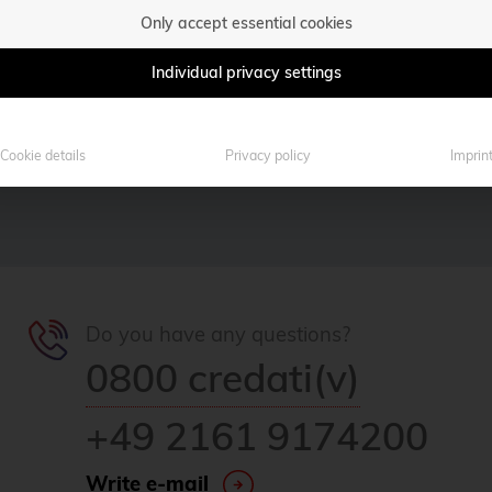
Only accept essential cookies
Individual privacy settings
Cookie details
Privacy policy
Imprin
Do you have any questions?
0800 credati(v)
+49 2161 9174200
Write e-mail