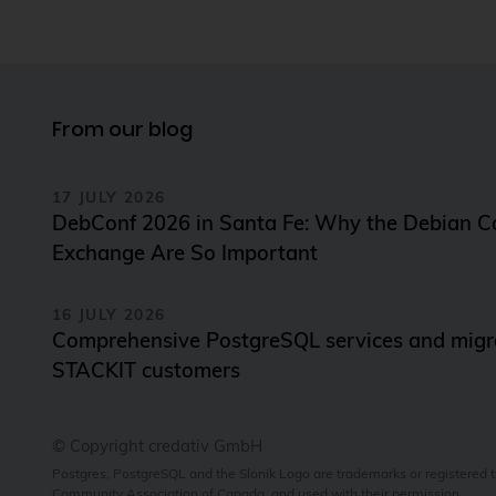
From our blog
17 JULY 2026
DebConf 2026 in Santa Fe: Why the Debian 
Exchange Are So Important
16 JULY 2026
Comprehensive PostgreSQL services and migra
STACKIT customers
© Copyright credativ GmbH
Postgres, PostgreSQL and the Slonik Logo are trademarks or registered
Community Association of Canada, and used with their permission.