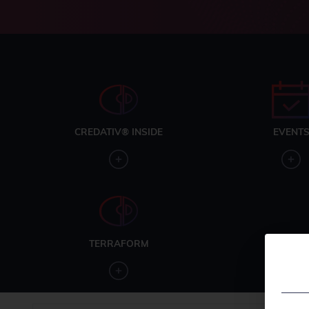
CREDATIV® INSIDE
EVENT
TERRAFORM