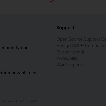
Support
Open Source Support Ce
PostgreSQL® Competen
Community and
Support model
Availability
24×7 support
tion now also for
 trademarks of the PostgreSQL