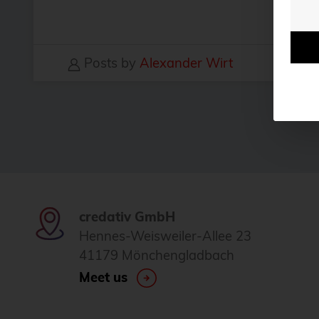
Posts by
Alexander Wirt
credativ GmbH
Hennes-Weisweiler-Allee 23
41179 Mönchengladbach
Meet us