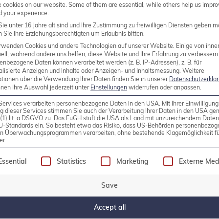
cookies on our website. Some of them are essential, while others help us impro
d your experience.
ie unter 16 Jahre alt sind und Ihre Zustimmung zu freiwilligen Diensten geben m
Sie Ihre Erziehungsberechtigten um Erlaubnis bitten.
rwenden Cookies und andere Technologien auf unserer Website. Einige von ihne
ell, während andere uns helfen, diese Website und Ihre Erfahrung zu verbessern
enbezogene Daten können verarbeitet werden (z. B. IP-Adressen), z. B. für
alisierte Anzeigen und Inhalte oder Anzeigen- und Inhaltsmessung.
Weitere
ationen über die Verwendung Ihrer Daten finden Sie in unserer
Datenschutzerklä
nnen Ihre Auswahl jederzeit unter
Einstellungen
widerrufen oder anpassen.
Services verarbeiten personenbezogene Daten in den USA. Mit Ihrer Einwilligung
g dieser Services stimmen Sie auch der Verarbeitung Ihrer Daten in den USA g
9 (1) lit. a DSGVO zu. Das EuGH stuft die USA als Land mit unzureichendem Date
phite and Grafana on Debian
U-Standards ein. So besteht etwa das Risiko, dass US-Behörden personenbezog
in Überwachungsprogrammen verarbeiten, ohne bestehende Klagemöglichkeit fü
er.
 of Icinga2 into Graphite and Grafana on Debian. Wha
following is a list of service groups for which consen
Essential
Statistics
Marketing
Externe Med
can send metrics to Graphite via a defined interface,
examples of such metrics include CPU […]
Save
Accept all