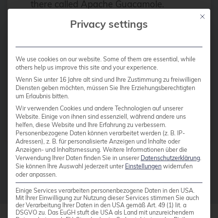
Apache
there called Apache Guacamole.
Apache Guacamole allows
Mit die
Apache Guacamole
Privacy settings
administrators to run a web based
API Integration
client tool […]
AppArmor
We use cookies on our website. Some of them are essential, while
others help us improve this site and your experience.
arm
Read more
Wenn Sie unter 16 Jahre alt sind und Ihre Zustimmung zu freiwilligen
Automation
Diensten geben möchten, müssen Sie Ihre Erziehungsberechtigten
um Erlaubnis bitten.
AWS
Wir verwenden Cookies und andere Technologien auf unserer
Website. Einige von ihnen sind essenziell, während andere uns
Azure
helfen, diese Website und Ihre Erfahrung zu verbessern.
Posts by
Michael Sprengel
Personenbezogene Daten können verarbeitet werden (z. B. IP-
backup
Adressen), z. B. für personalisierte Anzeigen und Inhalte oder
Anzeigen- und Inhaltsmessung.
Weitere Informationen über die
Benchmarks
Verwendung Ihrer Daten finden Sie in unserer
Datenschutzerklärung
.
Sie können Ihre Auswahl jederzeit unter
Einstellungen
widerrufen
bhyve
oder anpassen.
bitnami
Einige Services verarbeiten personenbezogene Daten in den USA.
Mit Ihrer Einwilligung zur Nutzung dieser Services stimmen Sie auch
der Verarbeitung Ihrer Daten in den USA gemäß Art. 49 (1) lit. a
Buildah
DSGVO zu. Das EuGH stuft die USA als Land mit unzureichendem