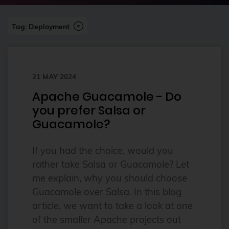
2023
Tag: Deployment
2024
2024-07
2FA
21 MAY 2024
ai
Apache Guacamole - Do
Alpine
you prefer Salsa or
alternatives
Guacamole?
Amazon FSx
If you had the choice, would you
anleitung
rather take Salsa or Guacamole? Let
Ansible
me explain, why you should choose
Guacamole over Salsa. In this blog
Ansible Community Proxmox
article, we want to take a look at one
Ansible Module
of the smaller Apache projects out