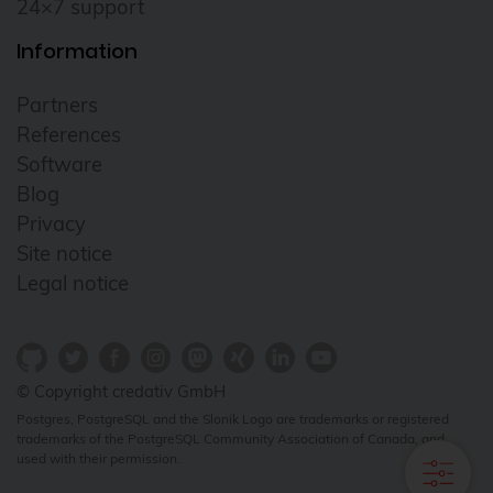
24×7 support
Data Protection
Information
Data recovery
Data Tiering
Partners
DebConf
References
Software
debconf24
Blog
Debian
Privacy
debian 11
Site notice
Legal notice
debian 13
debian release
Deployment
© Copyright credativ GmbH
DevOps
Postgres, PostgreSQL and the Slonik Logo are trademarks or registered
Docker
trademarks of the PostgreSQL Community Association of Canada, and
used with their permission.
Elephant Shed