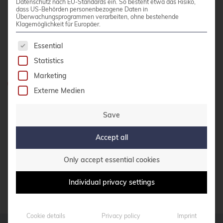
Datenschutz nach EU-Standards ein. So besteht etwa das Risiko,
bullseye
dass US-Behörden personenbezogene Daten in
credativ GmbH
Überwachungsprogrammen verarbeiten, ohne bestehende
Klagemöglichkeit für Europäer.
busan
Hennes-Weisweiler-Allee 23
41179 Mönchengladbach
The following is a list of service groups for whic
buster
Essential
Meet us
Call for papers
Statistics
Marketing
CentOS
Do you have any questions?
Externe Medien
Ceph
0800 credati(v)
CERN
Save
+49 2161 9174200
certmonger
Accept all
Write e-mail
CI/CD Integration
Only accept essential cookies
Cloud Infrastructure
CONTACT US
Individual privacy settings
Cloud Optimization
Cloud Storage Solutions
Cookie details
Privacy policy
Imprint
CloudNative