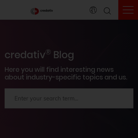
To
credativ® inside
®
Events
credativ
Blog
PostgreSQL®
Here you will find interesting news
about industry-specific topics and us.
How To's
News
Terraform