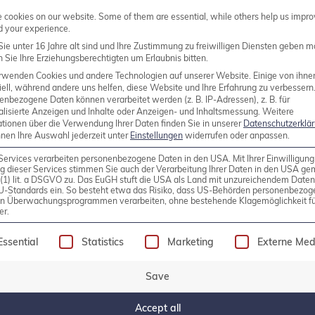
cookies on our website. Some of them are essential, while others help us impro
d your experience.
ie unter 16 Jahre alt sind und Ihre Zustimmung zu freiwilligen Diensten geben m
Sie Ihre Erziehungsberechtigten um Erlaubnis bitten.
rwenden Cookies und andere Technologien auf unserer Website. Einige von ihne
ell, während andere uns helfen, diese Website und Ihre Erfahrung zu verbessern
enbezogene Daten können verarbeitet werden (z. B. IP-Adressen), z. B. für
alisierte Anzeigen und Inhalte oder Anzeigen- und Inhaltsmessung.
Weitere
ationen über die Verwendung Ihrer Daten finden Sie in unserer
Datenschutzerklä
nnen Ihre Auswahl jederzeit unter
Einstellungen
widerrufen oder anpassen.
Services verarbeiten personenbezogene Daten in den USA. Mit Ihrer Einwilligung
g dieser Services stimmen Sie auch der Verarbeitung Ihrer Daten in den USA g
nfrastructure and Amazon FSx fo
9 (1) lit. a DSGVO zu. Das EuGH stuft die USA als Land mit unzureichendem Date
U-Standards ein. So besteht etwa das Risiko, dass US-Behörden personenbezog
in Überwachungsprogrammen verarbeiten, ohne bestehende Klagemöglichkeit fü
er.
mi: Introduction In today’s rapidly changing landsca
ssential for developers and IT professionals. Pulumi,
following is a list of service groups for which consen
Essential
Statistics
Marketing
Externe Med
rastructure management using popular programming lan
Save
Accept all