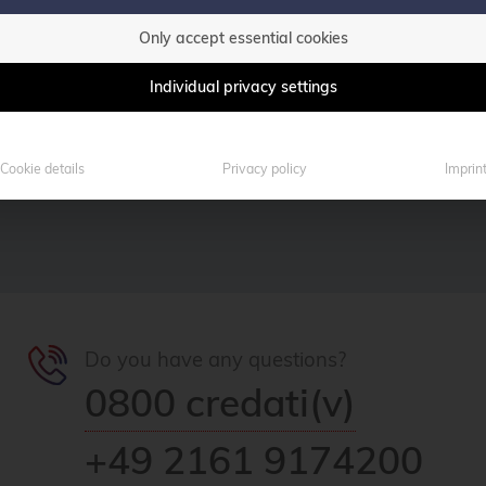
Only accept essential cookies
Individual privacy settings
Cookie details
Privacy policy
Imprin
Do you have any questions?
0800 credati(v)
+49 2161 9174200