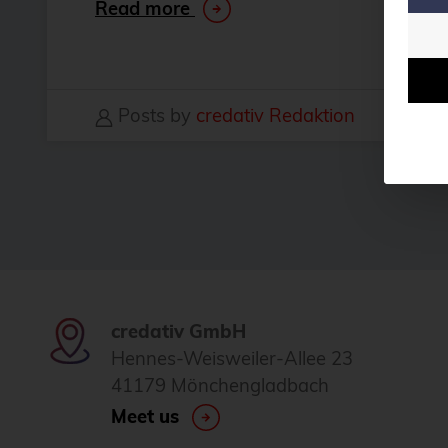
Read more
Posts by
credativ Redaktion
credativ GmbH
Hennes-Weisweiler-Allee 23
41179 Mönchengladbach
Meet us