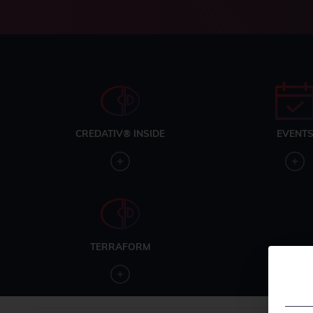
CREDATIV® INSIDE
EVENT
TERRAFORM