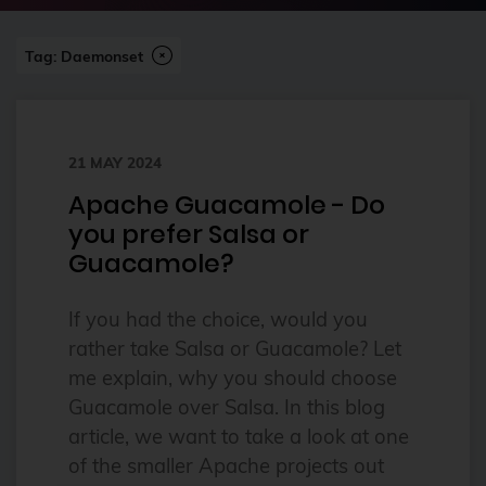
2023
Tag: Daemonset
2024
2024-07
2FA
21 MAY 2024
ai
Apache Guacamole - Do
Alpine
you prefer Salsa or
alternatives
Guacamole?
Amazon FSx
If you had the choice, would you
anleitung
rather take Salsa or Guacamole? Let
Ansible
me explain, why you should choose
Guacamole over Salsa. In this blog
Ansible Community Proxmox
article, we want to take a look at one
Ansible Module
of the smaller Apache projects out