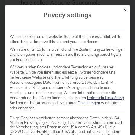
Apache
there called Apache Guacamole.
Apache Guacamole allows
Mit die
Apache Guacamole
Privacy settings
administrators to run a web based
API Integration
client tool […]
AppArmor
We use cookies on our website. Some of them are essential, while
others help us improve this site and your experience.
arm
Read more
Wenn Sie unter 16 Jahre alt sind und Ihre Zustimmung zu freiwilligen
Automation
Diensten geben möchten, müssen Sie Ihre Erziehungsberechtigten
um Erlaubnis bitten.
AWS
Wir verwenden Cookies und andere Technologien auf unserer
Website. Einige von ihnen sind essenziell, während andere uns
Azure
helfen, diese Website und Ihre Erfahrung zu verbessern.
Posts by
Michael Sprengel
Personenbezogene Daten können verarbeitet werden (z. B. IP-
backup
Adressen), z. B. für personalisierte Anzeigen und Inhalte oder
Anzeigen- und Inhaltsmessung.
Weitere Informationen über die
Benchmarks
Verwendung Ihrer Daten finden Sie in unserer
Datenschutzerklärung
.
Sie können Ihre Auswahl jederzeit unter
Einstellungen
widerrufen
bhyve
oder anpassen.
bitnami
Einige Services verarbeiten personenbezogene Daten in den USA.
Mit Ihrer Einwilligung zur Nutzung dieser Services stimmen Sie auch
der Verarbeitung Ihrer Daten in den USA gemäß Art. 49 (1) lit. a
Buildah
DSGVO zu. Das EuGH stuft die USA als Land mit unzureichendem