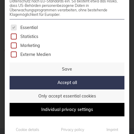
Datenschutz nach EU-Standards ein. So besteht etwa das Risiko,
bullseye
dass US-Behörden personenbezogene Daten in
credativ GmbH
Überwachungsprogrammen verarbeiten, ohne bestehende
Klagemöglichkeit für Europäer.
busan
Hennes-Weisweiler-Allee 23
41179 Mönchengladbach
The following is a list of service groups for whic
buster
Essential
Meet us
Call for papers
Statistics
Marketing
CentOS
Do you have any questions?
Externe Medien
Ceph
0800 credati(v)
CERN
Save
+49 2161 9174200
certmonger
Accept all
Write e-mail
CI/CD Integration
Only accept essential cookies
Cloud Infrastructure
CONTACT US
Individual privacy settings
Cloud Optimization
Cloud Storage Solutions
Cookie details
Privacy policy
Imprint
CloudNative