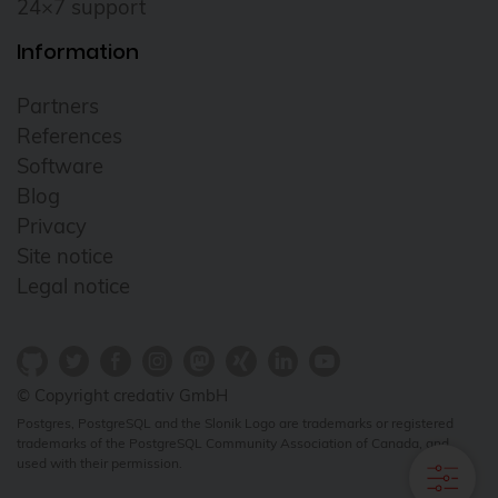
24×7 support
Data Protection
Information
Data recovery
Data Tiering
Partners
DebConf
References
Software
debconf24
Blog
Debian
Privacy
debian 11
Site notice
Legal notice
debian 13
debian release
Deployment
© Copyright credativ GmbH
DevOps
Postgres, PostgreSQL and the Slonik Logo are trademarks or registered
Docker
trademarks of the PostgreSQL Community Association of Canada, and
used with their permission.
Elephant Shed