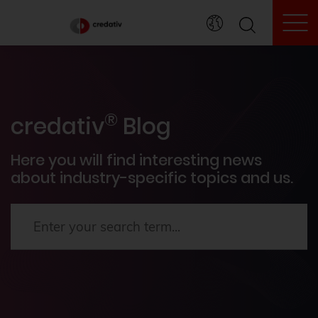
To
credativ® inside
®
Events
credativ
Blog
PostgreSQL®
Here you will find interesting news
about industry-specific topics and us.
How To's
News
Terraform