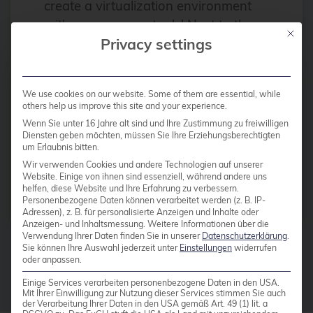
Apache
create a virtualization environment
with open-source tools! Next to the
Apache Guacamole
Mit die
Privacy settings
well known Proxmox, there are also
API Integration
other open-source alternatives when
AppArmor
it comes […]
We use cookies on our website. Some of them are essential, while
arm
others help us improve this site and your experience.
Automation
Wenn Sie unter 16 Jahre alt sind und Ihre Zustimmung zu freiwilligen
Read more
Diensten geben möchten, müssen Sie Ihre Erziehungsberechtigten
um Erlaubnis bitten.
AWS
Wir verwenden Cookies und andere Technologien auf unserer
Azure
Website. Einige von ihnen sind essenziell, während andere uns
helfen, diese Website und Ihre Erfahrung zu verbessern.
backup
Personenbezogene Daten können verarbeitet werden (z. B. IP-
Posts by
Florian Paul Azim Hoberg
Adressen), z. B. für personalisierte Anzeigen und Inhalte oder
Benchmarks
Anzeigen- und Inhaltsmessung.
Weitere Informationen über die
Verwendung Ihrer Daten finden Sie in unserer
Datenschutzerklärung
.
bhyve
Sie können Ihre Auswahl jederzeit unter
Einstellungen
widerrufen
oder anpassen.
bitnami
Einige Services verarbeiten personenbezogene Daten in den USA.
Mit Ihrer Einwilligung zur Nutzung dieser Services stimmen Sie auch
Buildah
der Verarbeitung Ihrer Daten in den USA gemäß Art. 49 (1) lit. a