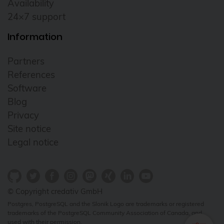
Availability
Data Protection
24×7 support
Data recovery
Information
Data Tiering
DebConf
Partners
References
debconf24
Software
Debian
Blog
debian 11
Privacy
Site notice
debian 13
Legal notice
debian release
Deployment
DevOps
© Copyright credativ GmbH
Docker
Postgres, PostgreSQL and the Slonik Logo are trademarks or registered
trademarks of the PostgreSQL Community Association of Canada, and
Elephant Shed
used with their permission.