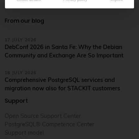
CloudNativeCon
From our blog
Cluster
CNCF
17 JULY 2026
Community
DebConf 2026 in Santa Fe: Why the Debian
Conference
Community and Exchange Are So Important
Configmap
16 JULY 2026
Container
Comprehensive PostgreSQL services and
corosync
migration now also for STACKIT customers
credativ
Support
Cross-Cloud Management
Open Source Support Center
Cryptomator
PostgreSQL® Competence Center
Daemonset
Support model