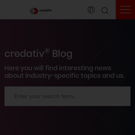
To
credativ® inside
®
Events
credativ
Blog
PostgreSQL®
Here you will find interesting news
about industry-specific topics and us.
How To's
News
Terraform