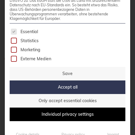
DSGVO zu. Das EuGH stuft die USA als Land mit unzureichendem
bullseye
Datenschutz nach EU-Standards ein. So besteht etwa das Risiko,
dass US-Behörden personenbezogene Daten in
Überwachungsprogrammen verarbeiten, ohne bestehende
busan
credativ GmbH
Klagemöglichkeit für Europäer.
Hennes-Weisweiler-Allee 23
buster
The following is a list of service groups for whic
Essential
41179 Mönchengladbach
Call for papers
Statistics
Meet us
CentOS
Marketing
Ceph
Externe Medien
Do you have any questions?
0800 credati(v)
CERN
Save
+49 2161 9174200
certmonger
Accept all
CI/CD Integration
Write e-mail
Only accept essential cookies
Cloud Infrastructure
Cloud Optimization
CONTACT US
Individual privacy settings
Cloud Storage Solutions
CloudNative
Cookie details
Privacy policy
Imprint