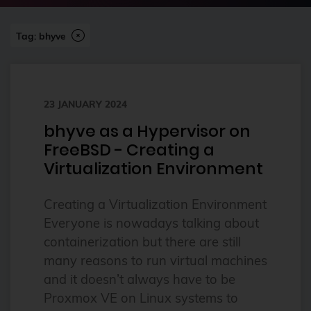
2023
Tag: bhyve
2024
2024-07
2FA
23 JANUARY 2024
ai
bhyve as a Hypervisor on
Alpine
FreeBSD - Creating a
alternatives
Virtualization Environment
Amazon FSx
Creating a Virtualization Environment
anleitung
Everyone is nowadays talking about
Ansible
containerization but there are still
many reasons to run virtual machines
Ansible Community Proxmox
and it doesn’t always have to be
Ansible Module
Proxmox VE on Linux systems to