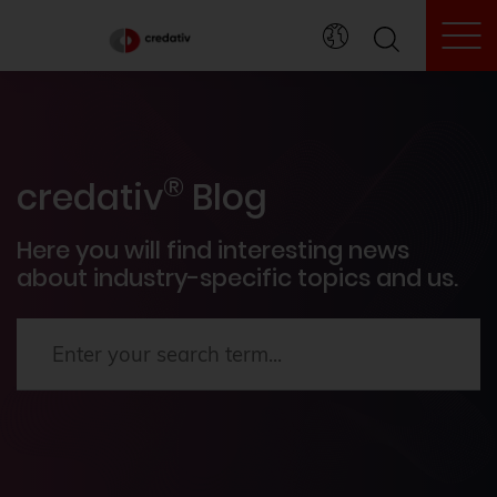
To
credativ® inside
®
Events
credativ
Blog
PostgreSQL®
Here you will find interesting news
about industry-specific topics and us.
How To's
News
Terraform