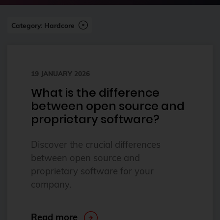
2023
Category: Hardcore
2024
2024-07
2FA
19 JANUARY 2026
ai
What is the difference
Alpine
between open source and
alternatives
proprietary software?
Amazon FSx
Discover the crucial differences
anleitung
between open source and
Ansible
proprietary software for your
company.
Ansible Community Proxmox
Ansible Module
Read more