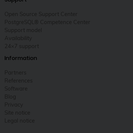
Email
Open Source Support Center
ESX
PostgreSQL® Competence Center
esxi
Support model
Availability
evaluation
24×7 support
Event
Information
Events
FDW
Partners
References
Foreman
Software
free software
Blog
FreeBSD
Privacy
Site notice
freeipa
Legal notice
FrOSCon