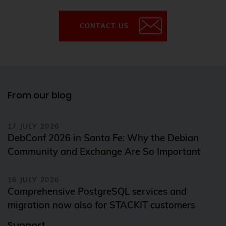
Data Protection
Data recovery
CONTACT US
Data Tiering
DebConf
debconf24
From our blog
Debian
debian 11
17 JULY 2026
debian 13
DebConf 2026 in Santa Fe: Why the Debian
debian release
Community and Exchange Are So Important
Deployment
16 JULY 2026
DevOps
Comprehensive PostgreSQL services and
Docker
migration now also for STACKIT customers
Elephant Shed
Support