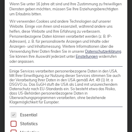
bullseye
Wenn Sie unter 16 Jahre alt sind und Ihre Zustimmung zu freiwilligen
programming language. Background
Diensten geben möchten, müssen Sie Ihre Erziehungsberechtigten
Within a large customer project
um Erlaubnis bitten.
busan
involving multiple components
Wir verwenden Cookies und andere Technologien auf unserer
buster
Website. Einige von ihnen sind essenziell, während andere uns
running in a Kubernetes environment,
helfen, diese Website und Ihre Erfahrung zu verbessern.
Call for papers
Personenbezogene Daten können verarbeitet werden (z. B. IP-
we faced a specific problem with no
Adressen), z. B. für personalisierte Anzeigen und Inhalte oder
generic solution available when
CentOS
Anzeigen- und Inhaltsmessung.
Weitere Informationen über die
Verwendung Ihrer Daten finden Sie in unserer
Datenschutzerklärung
.
implementing a daemon worker
Ceph
Sie können Ihre Auswahl jederzeit unter
Einstellungen
widerrufen
component. As only one calculation
oder anpassen.
CERN
can be […]
Einige Services verarbeiten personenbezogene Daten in den USA.
Mit Ihrer Einwilligung zur Nutzung dieser Services stimmen Sie auch
certmonger
der Verarbeitung Ihrer Daten in den USA gemäß Art. 49 (1) lit. a
DSGVO zu. Das EuGH stuft die USA als Land mit unzureichendem
CI/CD Integration
Read more
Datenschutz nach EU-Standards ein. So besteht etwa das Risiko,
dass US-Behörden personenbezogene Daten in
Überwachungsprogrammen verarbeiten, ohne bestehende
Cloud Infrastructure
Klagemöglichkeit für Europäer.
Cloud Optimization
The following is a list of service groups for whic
Essential
Cloud Storage Solutions
Posts by
Elmar Hoffmann
Statistics
CloudNative