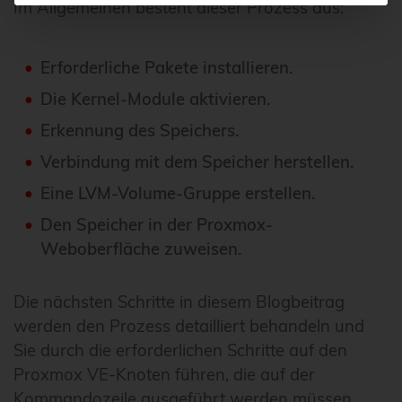
Im Allgemeinen besteht dieser Prozess aus:
Erforderliche Pakete installieren.
Die Kernel-Module aktivieren.
Erkennung des Speichers.
Verbindung mit dem Speicher herstellen.
Eine LVM-Volume-Gruppe erstellen.
Den Speicher in der Proxmox-
Weboberfläche zuweisen.
Die nächsten Schritte in diesem Blogbeitrag
werden den Prozess detailliert behandeln und
Sie durch die erforderlichen Schritte auf den
Proxmox VE-Knoten führen, die auf der
Kommandozeile ausgeführt werden müssen.