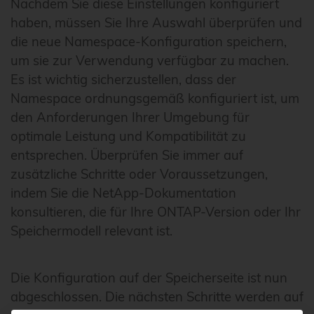
Nachdem Sie diese Einstellungen konfiguriert
haben, müssen Sie Ihre Auswahl überprüfen und
die neue Namespace-Konfiguration speichern,
um sie zur Verwendung verfügbar zu machen.
Es ist wichtig sicherzustellen, dass der
Namespace ordnungsgemäß konfiguriert ist, um
den Anforderungen Ihrer Umgebung für
optimale Leistung und Kompatibilität zu
entsprechen. Überprüfen Sie immer auf
zusätzliche Schritte oder Voraussetzungen,
indem Sie die NetApp-Dokumentation
konsultieren, die für Ihre ONTAP-Version oder Ihr
Speichermodell relevant ist.
Die Konfiguration auf der Speicherseite ist nun
abgeschlossen. Die nächsten Schritte werden auf