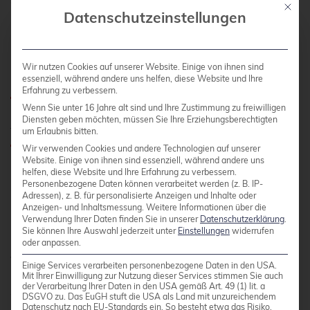
dem/den Proxmox VE-Knoten durchgeführt.
Mit die
Datenschutzeinstellungen
Proxmox-Knoten
konfigurieren
Wir nutzen Cookies auf unserer Website. Einige von ihnen sind
essenziell, während andere uns helfen, diese Website und Ihre
Erfahrung zu verbessern.
Wenn Sie unter 16 Jahre alt sind und Ihre Zustimmung zu freiwilligen
Allgemein
Diensten geben möchten, müssen Sie Ihre Erziehungsberechtigten
um Erlaubnis bitten.
Wir verwenden Cookies und andere Technologien auf unserer
Website. Einige von ihnen sind essenziell, während andere uns
Nach der Konfiguration der NetApp-
helfen, diese Website und Ihre Erfahrung zu verbessern.
Personenbezogene Daten können verarbeitet werden (z. B. IP-
Speicherappliance müssen alle Proxmox VE-
Adressen), z. B. für personalisierte Anzeigen und Inhalte oder
Knoten innerhalb des Clusters für die Nutzung
Anzeigen- und Inhaltsmessung.
Weitere Informationen über die
Verwendung Ihrer Daten finden Sie in unserer
Datenschutzerklärung
.
und den Zugriff auf den NVMe-oF-Speicher
Sie können Ihre Auswahl jederzeit unter
Einstellungen
widerrufen
konfiguriert werden. Leider unterstützt Proxmox
oder anpassen.
VE diese Art von Speicher nicht von Haus aus.
Einige Services verarbeiten personenbezogene Daten in den USA.
Mit Ihrer Einwilligung zur Nutzung dieser Services stimmen Sie auch
Daher kann dies nicht einfach über die Proxmox-
der Verarbeitung Ihrer Daten in den USA gemäß Art. 49 (1) lit. a
Weboberfläche konfiguriert werden.
DSGVO zu. Das EuGH stuft die USA als Land mit unzureichendem
Datenschutz nach EU-Standards ein. So besteht etwa das Risiko,