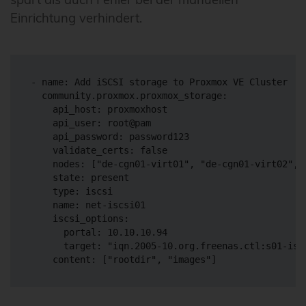
Einrichtung verhindert.
- name: Add iSCSI storage to Proxmox VE Cluster

  community.proxmox.proxmox_storage:

    api_host: proxmoxhost

    api_user: root@pam

    api_password: password123

    validate_certs: false

    nodes: ["de-cgn01-virt01", "de-cgn01-virt02", "
    state: present

    type: iscsi

    name: net-iscsi01

    iscsi_options:

      portal: 10.10.10.94

      target: "iqn.2005-10.org.freenas.ctl:s01-isci
    content: ["rootdir", "images"]