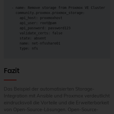
- name: Remove storage from Proxmox VE Cluster

  community.proxmox.proxmox_storage:

    api_host: proxmoxhost

    api_user: root@pam

    api_password: password123

    validate_certs: false

    state: absent

    name: net-nfsshare01

    type: nfs
Fazit
Das Beispiel der automatisierten Storage-
Integration mit Ansible und Proxmox verdeutlicht
eindrucksvoll die Vorteile und die Erweiterbarkeit
von Open-Source-Lösungen. Open-Source-