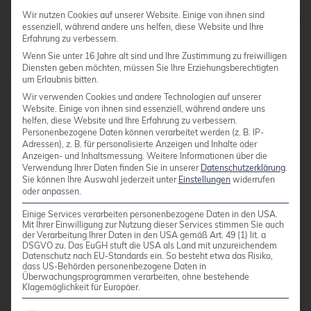
      datastore: backup

Wir nutzen Cookies auf unserer Website. Einige von ihnen sind
      fingerprint: "F3:04:D2:C1:33:B7:35:B9:88:D8:
essenziell, während andere uns helfen, diese Website und Ihre
      export: "/mnt/storage01/b01pbs01"

Erfahrung zu verbessern.
    content: ["backup"]
Wenn Sie unter 16 Jahre alt sind und Ihre Zustimmung zu freiwilligen
Diensten geben möchten, müssen Sie Ihre Erziehungsberechtigten
um Erlaubnis bitten.
Wir verwenden Cookies und andere Technologien auf unserer
Hinweis: Wichtig zu beachten ist dabei der zu
Website. Einige von ihnen sind essenziell, während andere uns
helfen, diese Website und Ihre Erfahrung zu verbessern.
definierende Fingerprint des Proxmox Backup
Personenbezogene Daten können verarbeitet werden (z. B. IP-
Server Systems. Dieser ist immer dann relevant,
Adressen), z. B. für personalisierte Anzeigen und Inhalte oder
Anzeigen- und Inhaltsmessung.
Weitere Informationen über die
wenn das zugehörige Zertifikat der Instanz nicht
Verwendung Ihrer Daten finden Sie in unserer
Datenschutzerklärung
.
Sie können Ihre Auswahl jederzeit unter
Einstellungen
widerrufen
von einer beglaubigten root CA ausgestellt
oder anpassen.
wurde. Bei der Nutzung und Legitimation einer
Einige Services verarbeiten personenbezogene Daten in den USA.
eigenen root CA ist diese Definition nicht
Mit Ihrer Einwilligung zur Nutzung dieser Services stimmen Sie auch
der Verarbeitung Ihrer Daten in den USA gemäß Art. 49 (1) lit. a
notwendig
.
DSGVO zu. Das EuGH stuft die USA als Land mit unzureichendem
Datenschutz nach EU-Standards ein. So besteht etwa das Risiko,
dass US-Behörden personenbezogene Daten in
Überwachungsprogrammen verarbeiten, ohne bestehende
Entfernen von Storage
Klagemöglichkeit für Europäer.