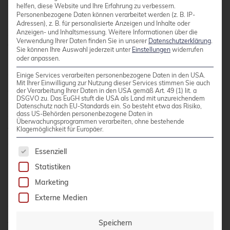
durchgeführt, die Testabfragen mit jeweils
helfen, diese Website und Ihre Erfahrung zu verbessern.
Personenbezogene Daten können verarbeitet werden (z. B. IP-
zufällig gewählten Parametern ausführten.
Adressen), z. B. für personalisierte Anzeigen und Inhalte oder
Zusätzlich zu Anwendungsfällen mit
Anzeigen- und Inhaltsmessung.
Weitere Informationen über die
Verwendung Ihrer Daten finden Sie in unserer
Datenschutzerklärung
.
verschiedenen Indextypen führte ich auch
Sie können Ihre Auswahl jederzeit unter
Einstellungen
widerrufen
oder anpassen.
sequentielle Scans über die gesamte Tabelle
durch. Die Tests wurden mit unterschiedlicher
Einige Services verarbeiten personenbezogene Daten in den USA.
Mit Ihrer Einwilligung zur Nutzung dieser Services stimmen Sie auch
Anzahl paralleler Sitzungen wiederholt, um
der Verarbeitung Ihrer Daten in den USA gemäß Art. 49 (1) lit. a
DSGVO zu. Das EuGH stuft die USA als Land mit unzureichendem
genügend Datenpunkte zu sammeln, und
Datenschutz nach EU-Standards ein. So besteht etwa das Risiko,
dass US-Behörden personenbezogene Daten in
dieselben Tests wurden an allen drei Tabellen mit
Überwachungsprogrammen verarbeiten, ohne bestehende
verschiedenen Kompressionsalgorithmen
Klagemöglichkeit für Europäer.
durchgeführt.
Es folgt eine Liste der Service-Gruppen, für die 
Essenziell
Statistiken
Die erste Grafik zeigt die Ergebnisse von
Marketing
SELECT-Abfragen, die sequentielle Scans
Externe Medien
durchführen und JSON-Schlüssel abrufen, die am
Anfang des JSONB-Binärobjekts gespeichert
Speichern