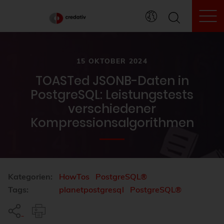
To
15 OKTOBER 2024
TOASTed JSONB-Daten in
PostgreSQL: Leistungstests
verschiedener
Kompressionsalgorithmen
Kategorien:
HowTos
PostgreSQL®
Tags:
planetpostgresql
PostgreSQL®