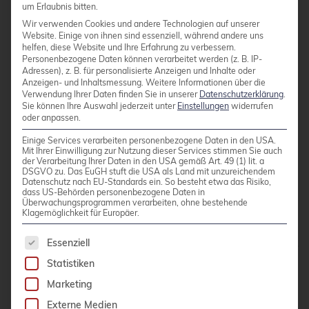
um Erlaubnis bitten.
die auf den Standbys zu dem Deadlock
Wir verwenden Cookies und andere Technologien auf unserer
führen.
Website. Einige von ihnen sind essenziell, während andere uns
helfen, diese Website und Ihre Erfahrung zu verbessern.
Personenbezogene Daten können verarbeitet werden (z. B. IP-
Adressen), z. B. für personalisierte Anzeigen und Inhalte oder
Das Anwenden des Patches „Fix self-
Anzeigen- und Inhaltsmessung.
Weitere Informationen über die
Verwendung Ihrer Daten finden Sie in unserer
Datenschutzerklärung
.
deadlock when replaying WAL generated
Sie können Ihre Auswahl jederzeit unter
Einstellungen
widerrufen
by older minor version“ (
Version 16
,
oder anpassen.
Version 15
,
Version 14
) vom 27. Mai
Einige Services verarbeiten personenbezogene Daten in den USA.
beim Selbstkompilieren von Postgres und
Mit Ihrer Einwilligung zur Nutzung dieser Services stimmen Sie auch
der Verarbeitung Ihrer Daten in den USA gemäß Art. 49 (1) lit. a
das Starten des Standbys/der PITR-
DSGVO zu. Das EuGH stuft die USA als Land mit unzureichendem
Datenschutz nach EU-Standards ein. So besteht etwa das Risiko,
Instanz damit behebt das Problem
dass US-Behörden personenbezogene Daten in
Überwachungsprogrammen verarbeiten, ohne bestehende
ebenfalls. Von der Nicht-Verwendung von
Klagemöglichkeit für Europäer.
Distributionspaketen von PostgreSQL
Es folgt eine Liste der Service-Gruppen, für die 
Essenziell
wird generell abgeraten, daher sollte diese
Alternative nur von Organisationen
Statistiken
gewählt werden, die PostgreSQL ohnehin
Marketing
immer selbst bauen.
Externe Medien