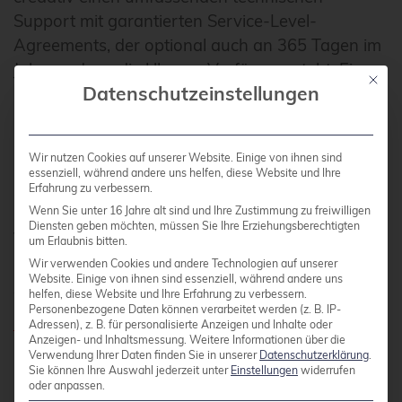
Support mit garantierten Service-Level-
Agreements, der optional auch an 365 Tagen im
Jahr rund um die Uhr zur Verfügung steht. Eine
Mit die
Datenschutzeinstellungen
Unterstützung bei der Installation und
Integration, sowie eine Einführung in Elephant
Shed ist selbstverständlich auch Bestandteil der
Wir nutzen Cookies auf unserer Website. Einige von ihnen sind
Services von credativ. Für Fragen zu Elephant
essenziell, während andere uns helfen, diese Website und Ihre
Shed und unseren Service- und
Erfahrung zu verbessern.
Wenn Sie unter 16 Jahre alt sind und Ihre Zustimmung zu freiwilligen
Supportleistungen stehen wir Ihnen gern zur
Diensten geben möchten, müssen Sie Ihre Erziehungsberechtigten
Verfügung.
um Erlaubnis bitten.
Wir verwenden Cookies und andere Technologien auf unserer
Website. Einige von ihnen sind essenziell, während andere uns
helfen, diese Website und Ihre Erfahrung zu verbessern.
Weitere Informationen finden Sie auf unserer
Personenbezogene Daten können verarbeitet werden (z. B. IP-
Elephant Shed-Projektseite
, sowie auf
Github
.
Adressen), z. B. für personalisierte Anzeigen und Inhalte oder
Anzeigen- und Inhaltsmessung.
Weitere Informationen über die
Verwendung Ihrer Daten finden Sie in unserer
Datenschutzerklärung
.
Sie können Ihre Auswahl jederzeit unter
Einstellungen
widerrufen
Dieser Artikel wurde ursprünglich von Philip
oder anpassen.