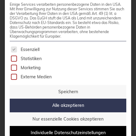
Haas geschrieben.
Einige Services verarbeiten personenbezogene Daten in den USA.
Mit Ihrer Einwilligung zur Nutzung dieser Services stimmen Sie auch
der Verarbeitung Ihrer Daten in den USA gemäß Art. 49 (1) lit. a
DSGVO zu. Das EuGH stuft die USA als Land mit unzureichendem
Kategorien:
PostgreSQL®
Datenschutz nach EU-Standards ein. So besteht etwa das Risiko,
dass US-Behörden personenbezogene Daten in
Tags:
Elephant Shed
PostgreSQL®
Überwachungsprogrammen verarbeiten, ohne bestehende
Klagemöglichkeit für Europäer.
Es folgt eine Liste der Service-Gruppen, für die 
Essenziell
Statistiken
Marketing
Externe Medien
Speichern
cR
Alle akzeptieren
Nur essenzielle Cookies akzeptieren
Individuelle Datenschutzeinstellungen