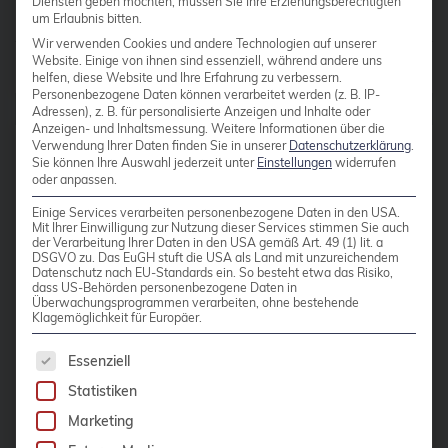
Diensten geben möchten, müssen Sie Ihre Erziehungsberechtigten
Daemonset
um Erlaubnis bitten.
Daten-Tiering
Wir verwenden Cookies und andere Technologien auf unserer
Website. Einige von ihnen sind essenziell, während andere uns
Beiträge von
Michael Banck
Datenrettung
helfen, diese Website und Ihre Erfahrung zu verbessern.
Personenbezogene Daten können verarbeitet werden (z. B. IP-
Datenschutz
Adressen), z. B. für personalisierte Anzeigen und Inhalte oder
Anzeigen- und Inhaltsmessung.
Weitere Informationen über die
DebConf
Verwendung Ihrer Daten finden Sie in unserer
Datenschutzerklärung
.
Sie können Ihre Auswahl jederzeit unter
Einstellungen
widerrufen
oder anpassen.
debconf24
12 AUGUST 2020
®
Einige Services verarbeiten personenbezogene Daten in den USA.
PostgreSQL
13 Bits: Parallel
debezium
Mit Ihrer Einwilligung zur Nutzung dieser Services stimmen Sie auch
VACUUM
der Verarbeitung Ihrer Daten in den USA gemäß Art. 49 (1) lit. a
Debian
DSGVO zu. Das EuGH stuft die USA als Land mit unzureichendem
Datenschutz nach EU-Standards ein. So besteht etwa das Risiko,
debian 11
dass US-Behörden personenbezogene Daten in
Hintergrund Mit PostgreSQL® 13
Überwachungsprogrammen verarbeiten, ohne bestehende
Klagemöglichkeit für Europäer.
debian 13
lernt das VACUUM–Kommando eine
neue Fähigkeit: Das parallele
Es folgt eine Liste der Service-Gruppen, für die 
debian release
Essenziell
Aufräumen von Indexen. VACUUM in
Statistiken
DecompileD
einer PostgreSQL®-Datenbank ist im
Marketing
Deployment
wesentlichen für mehrere wichtige