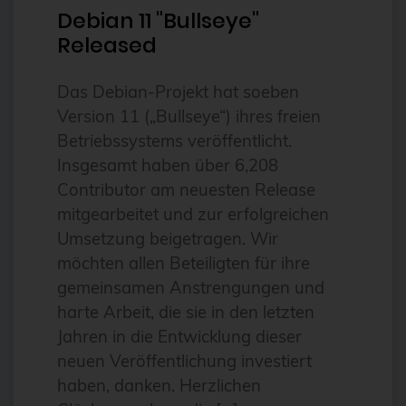
Debian 11 "Bullseye"
bhyve
Released
bitnami
Das Debian-Projekt hat soeben
BSD
Version 11 („Bullseye“) ihres freien
BSP
Betriebssystems veröffentlicht.
Bug Squashing Party
Insgesamt haben über 6,208
Contributor am neuesten Release
Buildah
mitgearbeitet und zur erfolgreichen
bullseye
Umsetzung beigetragen. Wir
busan
möchten allen Beteiligten für ihre
gemeinsamen Anstrengungen und
buster
harte Arbeit, die sie in den letzten
cadence
Jahren in die Entwicklung dieser
Call for papers
neuen Veröffentlichung investiert
Cassandra
haben, danken. Herzlichen