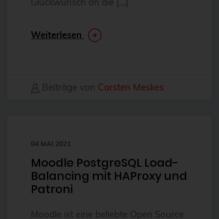
Glückwunsch an die […]
CentOS
Ceph
Weiterlesen
CERN
certmonger
CGI
Beiträge von
Carsten Meskes
CI/CD-Integration
ClamAV
Cloud
04 MAI 2021
Cloud-Infrastruktur
Moodle PostgreSQL Load-
Cloud-Optimierung
Balancing mit HAProxy und
Cloud-Speicherlösungen
Patroni
CloudNative
Moodle ist eine beliebte Open Source
CloudNativeCon