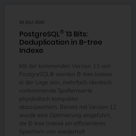
FDW
Fedora
16 JULI 2020
®
Firewall
PostgreSQL
13 Bits:
Deduplication in B-tree
Flux
Indexe
Foreman
FOSDEM
Mit der kommenden Version 13 von
PostgreSQL® werden B-tree Indexe
FOSSAsia
in der Lage sein, mehrfach identisch
FreeBSD
vorkommende Spaltenwerte
freeipa
physikalisch kompakter
abzuspeichern. Bereits mit Version 12
FreeRADIUS
wurde eine Optimierung eingeführt,
Freie Software
die B-tree Indexe ein effizienteres
FrOSCon
Speichern von wiederholt