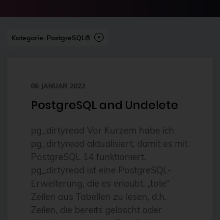
2024-07
2FA
Abonnement
Kategorie: PostgreSQL®
ai
Aktuelles
06 JANUAR 2022
Alpin
PostgreSQL and Undelete
Alternativen
Amazon FSx
pg_dirtyread Vor Kurzem habe ich
anleitung
pg_dirtyread aktualisiert, damit es mit
PostgreSQL 14 funktioniert.
Ansible
pg_dirtyread ist eine PostgreSQL-
Ansible Community Proxmox
Erweiterung, die es erlaubt, „tote“
Ansible-Modul
Zeilen aus Tabellen zu lesen, d.h.
Zeilen, die bereits gelöscht oder
AnsibleFest