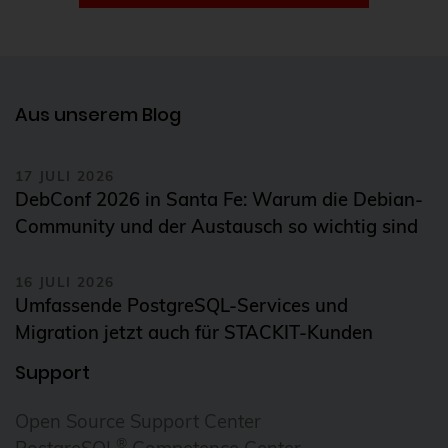
Infrastrukturtests
Instaclustr
Integration
Aus unserem Blog
Internationalisation
Internationalization
17 JULI 2026
DebConf 2026 in Santa Fe: Warum die Debian-
iSCSI
Community und der Austausch so wichtig sind
iso 27001
16 JULI 2026
iso 9001
Umfassende PostgreSQL-Services und
IT-Infrastruktur
Migration jetzt auch für STACKIT-Kunden
Jitsi
Support
k8s
Open Source Support Center
Kafka
®