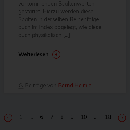
vorkommenden Spaltenwerten
Git
gestattet. Hierzu werden diese
Gitlab
Spalten in derselben Reihenfolge
GitOps
auch im Index abgelegt, wie diese
auch physikalisch […]
GnuPG
GOsa
Weiterlesen
Governance
Grafana
Graphite
Beiträge von
Bernd Helmle
Guacamole
gyptazy
haproxy
1
…
6
7
8
9
10
…
18
Helm Charts
Hilfe