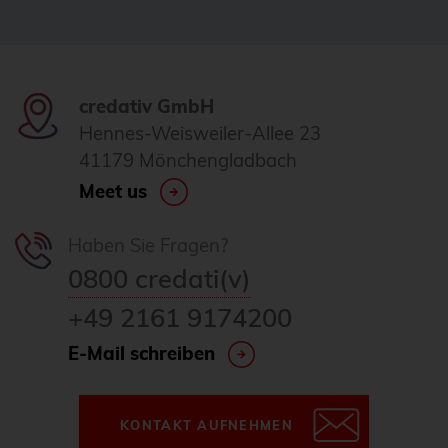
Homeoffice
howto
HowTo: Proxmox-Cluster mit Ansible
credativ GmbH
erstellen
Hennes-Weisweiler-Allee 23
41179 Mönchengladbach
Hyper-V
Meet us
i18n
Icinga
Haben Sie Fragen?
Icinga2
0800 credati(v)
ICU
+49 2161 9174200
ICU4X
E-Mail schreiben
Informix
Infrastructure as Code (IaC)
KONTAKT AUFNEHMEN
Infrastrukturautomatisierung