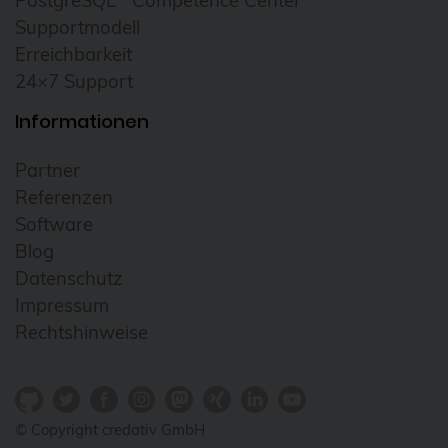
PostgreSQL
Competence Center
Kafka Stream
Supportmodell
kate
Erreichbarkeit
24×7 Support
KCD
Informationen
KDE
Kernel
Partner
Kibana
Referenzen
Software
kind
Blog
Kommunikation
Datenschutz
Konferenzen
Impressum
Rechtshinweise
KubeCon
kubectl
Kubernetes
© Copyright credativ GmbH
KVM