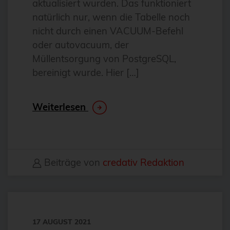
aktualisiert wurden. Das funktioniert
Antivirus
natürlich nur, wenn die Tabelle noch
Apache
nicht durch einen VACUUM-Befehl
oder autovacuum, der
Apache Guacamole
Müllentsorgung von PostgreSQL,
apachekafka®
bereinigt wurde. Hier […]
API-Integration
AppArmor
Weiterlesen
arm
Automatisierung
Automatisierung
Beiträge von
credativ Redaktion
AWS
Azure
backup
17 AUGUST 2021
Benchmarks