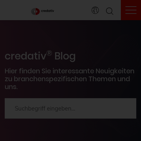
To
credativ® Inside
®
Veranstaltungen
credativ
Blog
PostgreSQL®
Hier finden Sie interessante Neuigkeiten
zu branchenspezifischen Themen und
uns.
HowTos
Aktuelles
2024