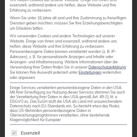
2018!
essenziell, während andere uns helfen, diese Website und Ihre
Erfahrung zu verbessern.
Wenn Sie unter 16 Jahre alt sind und Ihre Zustimmung zu freiwilligen
Dieser Artikel wurde ursprünglich von Philip
Diensten geben möchten, müssen Sie Ihre Erziehungsberechtigten
um Erlaubnis bitten.
Haas geschrieben.
Wir verwenden Cookies und andere Technologien auf unserer
Website. Einige von ihnen sind essenziell, während andere uns
helfen, diese Website und Ihre Erfahrung zu verbessern.
Kategorien:
Veranstaltungen
Personenbezogene Daten können verarbeitet werden (z. B. IP-
Adressen), z. B. für personalisierte Anzeigen und Inhalte oder
Tags:
Event
FOSSAsia
Anzeigen- und Inhaltsmessung.
Weitere Informationen über die
Verwendung Ihrer Daten finden Sie in unserer
Datenschutzerklärung
.
Sie können Ihre Auswahl jederzeit unter
Einstellungen
widerrufen
oder anpassen.
Einige Services verarbeiten personenbezogene Daten in den USA.
Mit Ihrer Einwilligung zur Nutzung dieser Services stimmen Sie auch
der Verarbeitung Ihrer Daten in den USA gemäß Art. 49 (1) lit. a
DSGVO zu. Das EuGH stuft die USA als Land mit unzureichendem
Datenschutz nach EU-Standards ein. So besteht etwa das Risiko,
dass US-Behörden personenbezogene Daten in
Überwachungsprogrammen verarbeiten, ohne bestehende
Klagemöglichkeit für Europäer.
cR
Es folgt eine Liste der Service-Gruppen, für die 
Essenziell