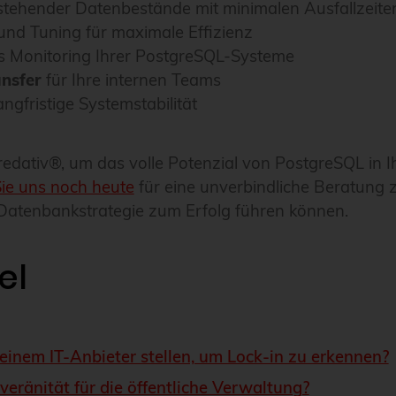
tehender Datenbestände mit minimalen Ausfallzeite
nd Tuning für maximale Effizienz
s Monitoring Ihrer PostgreSQL-Systeme
nsfer
für Ihre internen Teams
angfristige Systemstabilität
credativ®, um das volle Potenzial von PostgreSQL in
Sie uns noch heute
für eine unverbindliche Beratung 
e Datenbankstrategie zum Erfolg führen können.
el
einem IT-Anbieter stellen, um Lock-in zu erkennen?
eränität für die öffentliche Verwaltung?