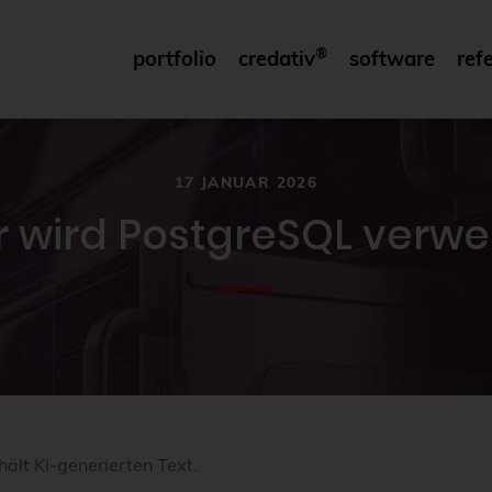
®
portfolio
credativ
software
ref
17 JANUAR 2026
 wird PostgreSQL verw
e
hält KI-generierten Text.