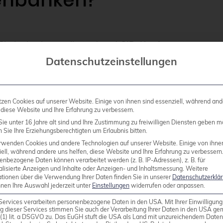
enbanken?
kalierbarkeit, vollständige ACID-Konformität, erwei
rke Volltextsuchfunktionen. Diese Kombination mach
Datenschutzeinstellungen
Datenbanklösungen ohne Funktionseinbußen.
tzen Cookies auf unserer Website. Einige von ihnen sind essenziell, während and
SQL ermöglicht sowohl vertikale als auch horizontal
 diese Website und Ihre Erfahrung zu verbessern.
tzen wachsende Datenmengen und Benutzerzahlen. D
ie unter 16 Jahre alt sind und Ihre Zustimmung zu freiwilligen Diensten geben m
kann Unternehmen dabei helfen, diese Funktionen optim
Sie Ihre Erziehungsberechtigten um Erlaubnis bitten.
rwenden Cookies und andere Technologien auf unserer Website. Einige von ihne
ell, während andere uns helfen, diese Website und Ihre Erfahrung zu verbessern
enbezogene Daten können verarbeitet werden (z. B. IP-Adressen), z. B. für
ce-Datenbanken punktet PostgreSQL mit seiner SQL
alisierte Anzeigen und Inhalte oder Anzeigen- und Inhaltsmessung.
Weitere
gen. Die aktive Community sorgt für regelmäßige Up
ationen über die Verwendung Ihrer Daten finden Sie in unserer
Datenschutzerklä
nnen Ihre Auswahl jederzeit unter
Einstellungen
widerrufen oder anpassen.
ösungen entfallen Lizenzkosten, während die Funktiona
Services verarbeiten personenbezogene Daten in den USA. Mit Ihrer Einwilligung
iert Vendor-Lock-in-Risiken erheblich.
g dieser Services stimmen Sie auch der Verarbeitung Ihrer Daten in den USA g
9 (1) lit. a DSGVO zu. Das EuGH stuft die USA als Land mit unzureichendem Date