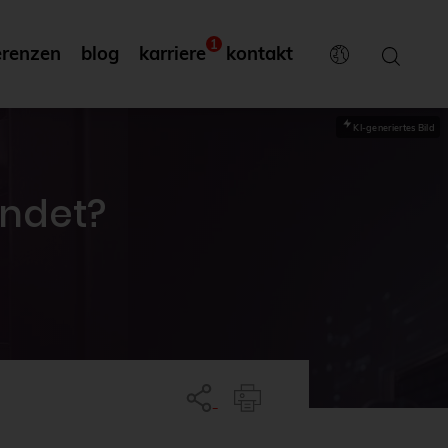
1
erenzen
blog
karriere
kontakt
KI-generiertes Bild
endet?