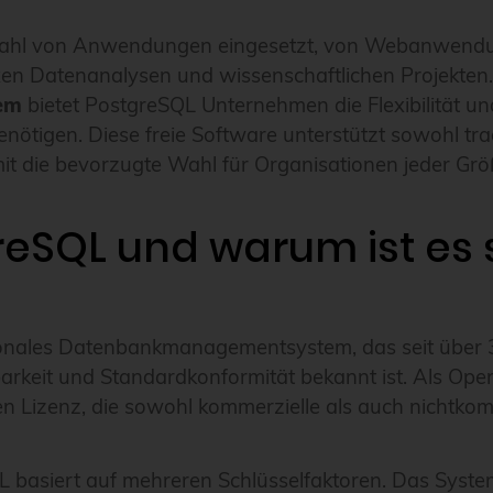
elzahl von Anwendungen eingesetzt, von Webanwen
xen Datenanalysen und wissenschaftlichen Projekten
em
bietet PostgreSQL Unternehmen die Flexibilität und 
tigen. Diese freie Software unterstützt sowohl tradi
t die bevorzugte Wahl für Organisationen jeder Grö
reSQL und warum ist es 
tionales Datenbankmanagementsystem, das seit über 
barkeit und Standardkonformität bekannt ist. Als Op
en Lizenz, die sowohl kommerzielle als auch nichtko
L basiert auf mehreren Schlüsselfaktoren. Das System