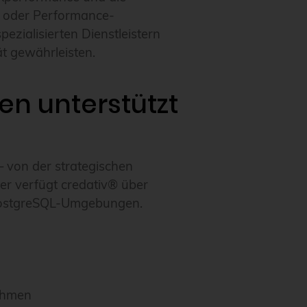
n oder Performance-
ezialisierten Dienstleistern
ät gewährleisten.
en unterstützt
 von der strategischen
ter verfügt credativ® über
 PostgreSQL-Umgebungen.
nehmen