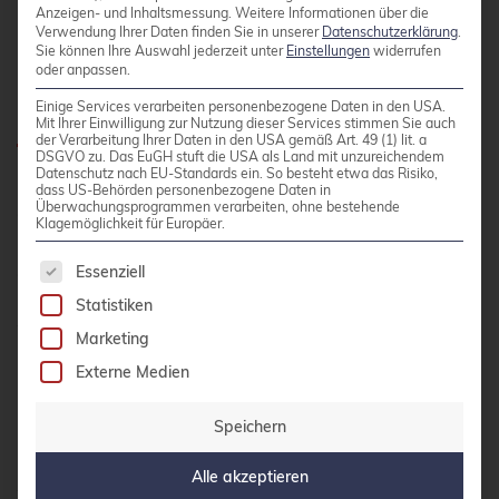
Anzeigen- und Inhaltsmessung.
Weitere Informationen über die
besten für kleine und
Verwendung Ihrer Daten finden Sie in unserer
Datenschutzerklärung
.
Sie können Ihre Auswahl jederzeit unter
Einstellungen
widerrufen
mittelständische
oder anpassen.
Unternehmen?
Einige Services verarbeiten personenbezogene Daten in den USA.
Mit Ihrer Einwilligung zur Nutzung dieser Services stimmen Sie auch
der Verarbeitung Ihrer Daten in den USA gemäß Art. 49 (1) lit. a
DSGVO zu. Das EuGH stuft die USA als Land mit unzureichendem
Datenschutz nach EU-Standards ein. So besteht etwa das Risiko,
Für kleine und mittelständische Unternehmen
dass US-Behörden personenbezogene Daten in
Überwachungsprogrammen verarbeiten, ohne bestehende
eignen sich meist Cloud-managed Services oder
Klagemöglichkeit für Europäer.
leichtgewichtige Distributionen wie k3s, da sie
Es folgt eine Liste der Service-Gruppen, für die 
geringere Ressourcen-Anforderungen haben
Essenziell
und schneller produktiv einsetzbar sind. Die
Statistiken
Wahl hängt von der verfügbaren IT-Expertise
Marketing
und dem Budget ab.
Externe Medien
Speichern
Cloud-managed Services wie Amazon EKS,
Google GKE oder Azure AKS sind oft die beste
Alle akzeptieren
Wahl für KMUs ohne dedizierte Kubernetes-