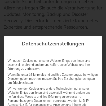
spezielle Sicherheitsanforderungen umsetzen.
Allerdings tragen Sie auch die Verantwortung für
Updates, Monitoring, Backup und Disaster
Recovery. Dies erfordert dedizierte Kubernetes-
Expertise und entsprechende Ressourcen.
Mit die
Die Kostensituation unterscheidet sich ebenfalls:
Datenschutzeinstellungen
Cloud-managed Services haben vorhersagbare
monatliche Kosten, aber langfristig höhere
Wir nutzen Cookies auf unserer Website. Einige von ihnen sind
Betriebskosten. Self-hosted Lösungen erfordern
essenziell, während andere uns helfen, diese Website und Ihre
höhere Anfangsinvestitionen in Hardware und
Erfahrung zu verbessern.
Personal, können aber bei größeren
Wenn Sie unter 16 Jahre alt sind und Ihre Zustimmung zu freiwilligen
Diensten geben möchten, müssen Sie Ihre Erziehungsberechtigten
Deployments kostengünstiger sein.
um Erlaubnis bitten.
Wir verwenden Cookies und andere Technologien auf unserer
Website. Einige von ihnen sind essenziell, während andere uns
Welche Kubernetes-
helfen, diese Website und Ihre Erfahrung zu verbessern.
Personenbezogene Daten können verarbeitet werden (z. B. IP-
Distribution eignet sich am
Adressen), z. B. für personalisierte Anzeigen und Inhalte oder