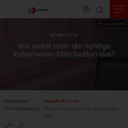
To
KI-generiertes Bild
08 MAI 2026
Wie wählt man die richtige
Kubernetes-Distribution aus?
Kategorien:
credativ® Inside
KI-Offenlegung:
Dieser Inhalt enthält KI-generierten
Text.