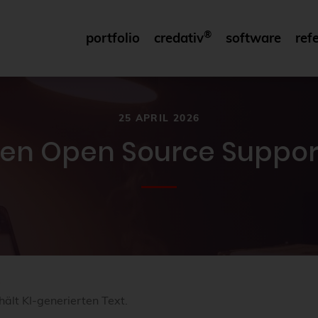
®
portfolio
credativ
software
ref
25 APRIL 2026
ten Open Source Support
e
hält KI-generierten Text.