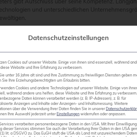
eters gibt Aufschluss über seine Kompetenz. Langjäh
chnologien und unterschiedlichen Unternehmensgröße
ewältigen.
er bei der Auswahl von 
Datenschutzeinstellungen
etern
tzen Cookies auf unserer Website. Einige von ihnen sind essenziell, während and
 diese Website und Ihre Erfahrung zu verbessern.
ie unter 16 Jahre alt sind und Ihre Zustimmung zu freiwilligen Diensten geben m
Sie Ihre Erziehungsberechtigten um Erlaubnis bitten.
hließliche Fokussierung auf Kosten
. Billige Angebot
rwenden Cookies und andere Technologien auf unserer Website. Einige von ihne
s unzureichend ist. Längere Ausfallzeiten und ungel
ell, während andere uns helfen, diese Website und Ihre Erfahrung zu verbessern
n angemessener Support-Vertrag.
enbezogene Daten können verarbeitet werden (z. B. IP-Adressen), z. B. für
alisierte Anzeigen und Inhalte oder Anzeigen- und Inhaltsmessung.
Weitere
ationen über die Verwendung Ihrer Daten finden Sie in unserer
Datenschutzerklä
nnen Ihre Auswahl jederzeit unter
Einstellungen
widerrufen oder anpassen.
es, die technische Kompetenz gründlich zu prüfen. 
Services verarbeiten personenbezogene Daten in den USA. Mit Ihrer Einwilligung
 über die praktische Problemlösungsfähigkeit aus. Füh
g dieser Services stimmen Sie auch der Verarbeitung Ihrer Daten in den USA g
9 (1) lit. a DSGVO zu. Das EuGH stuft die USA als Land mit unzureichendem Date
ferenzen an.