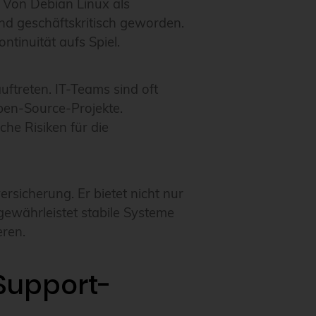
 Von Debian Linux als
nd geschäftskritisch geworden.
tinuität aufs Spiel.
ftreten. IT-Teams sind oft
Open-Source-Projekte.
he Risiken für die
rsicherung. Er bietet nicht nur
ewährleistet stabile Systeme
eren.
 Support-