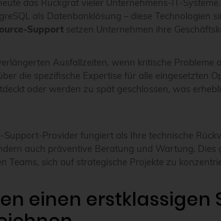
heute das Rückgrat vieler Unternehmens-IT-Systeme.
tgreSQL als Datenbanklösung – diese Technologien si
Source-Support
setzen Unternehmen ihre Geschäftskon
rlängerten Ausfallzeiten, wenn kritische Probleme au
über die spezifische Expertise für alle eingesetzten 
tdeckt oder werden zu spät geschlossen, was erheblic
Support-Provider fungiert als Ihre technische Rückve
ondern auch präventive Beratung und Wartung. Dies g
en Teams, sich auf strategische Projekte zu konzentri
ien einen erstklassigen
zeichnen