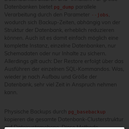
Datenbanken bietet
parallele
pg_dump
Verarbeitung durch den Parameter
,
--jobs
wodurch sich Backup-Zeiten, abhängig von der
Struktur der Datenbank, erheblich reduzieren
können. Auch ist es damit einfach möglich eine
komplette Instanz, einzelne Datenbanken, nur
Schemadaten oder nur Inhalte zu sichern.
Allerdings gilt auch: Der Restore erfolgt über das
Ausführen der einzelnen SQL-Kommandos. Was,
wieder je nach Aufbau und Größe der
Datenbank, sehr viel Zeit in Anspruch nehmen
kann.
Physische Backups durch
pg_basebackup
kopieren die gesamte Datenbank-Clusterstruktur
auf Dateisystemebene. Diese Methode