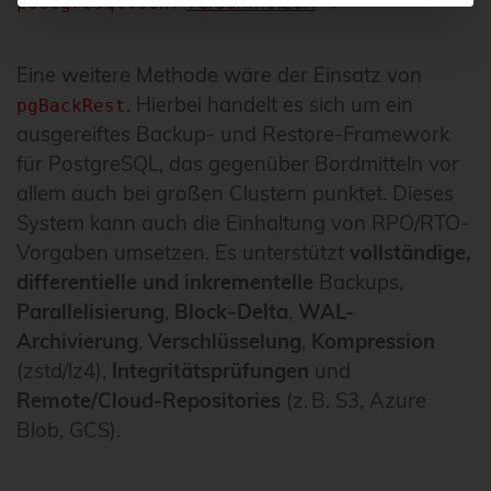
verschmolzen
.
postgresql.conf
Eine weitere Methode wäre der Einsatz von
. Hierbei handelt es sich um ein
pgBackRest
ausgereiftes Backup- und Restore-Framework
für PostgreSQL, das gegenüber Bordmitteln vor
allem auch bei großen Clustern punktet. Dieses
System kann auch die Einhaltung von RPO/RTO-
Vorgaben umsetzen. Es unterstützt
vollständige,
differentielle und inkrementelle
Backups,
Parallelisierung
,
Block‑Delta
,
WAL-
Archivierung
,
Verschlüsselung
,
Kompression
(zstd/lz4),
Integritätsprüfungen
und
Remote/Cloud-Repositories
(z. B. S3, Azure
Blob, GCS).