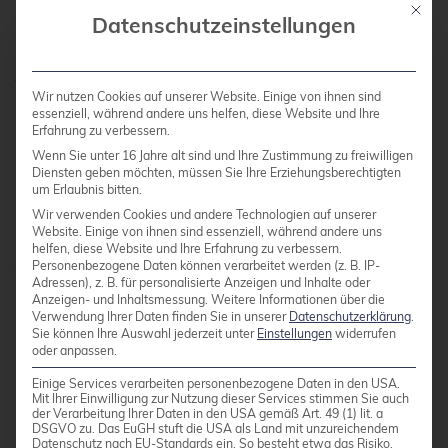
Mit die
ermöglicht schnellere Wiederherstellung großer
Datenschutzeinstellungen
Datenbanken und unterstützt kontinuierliche
Archivierung. Allerdings gibt es hier keine
Wir nutzen Cookies auf unserer Website. Einige von ihnen sind
Möglichkeit zur Selektierung welche Daten
essenziell, während andere uns helfen, diese Website und Ihre
gesichert werden sollen. Es ist immer die
Erfahrung zu verbessern.
gesamte Instanz inkl. auch Indexdaten und
Wenn Sie unter 16 Jahre alt sind und Ihre Zustimmung zu freiwilligen
Diensten geben möchten, müssen Sie Ihre Erziehungsberechtigten
anderen Binärdaten im Datenverzeichnis
um Erlaubnis bitten.
enthalten.
Wir verwenden Cookies und andere Technologien auf unserer
Website. Einige von ihnen sind essenziell, während andere uns
Kombinieren Sie Base-Backups mit WAL-
helfen, diese Website und Ihre Erfahrung zu verbessern.
Archivierung für die Option von Point-in-Time-
Personenbezogene Daten können verarbeitet werden (z. B. IP-
Adressen), z. B. für personalisierte Anzeigen und Inhalte oder
Recovery welches sekundengenaue Restores
Anzeigen- und Inhaltsmessung.
Weitere Informationen über die
ermöglicht. Die Base-Backups können auch mit
Verwendung Ihrer Daten finden Sie in unserer
Datenschutzerklärung
.
Sie können Ihre Auswahl jederzeit unter
Einstellungen
widerrufen
Checksummen die Integrität der gesicherten
oder anpassen.
Daten prüfen. Dies funktioniert jedoch nur, wenn
Einige Services verarbeiten personenbezogene Daten in den USA.
auch die jeweilige Instanz entsprechend
Mit Ihrer Einwilligung zur Nutzung dieser Services stimmen Sie auch
der Verarbeitung Ihrer Daten in den USA gemäß Art. 49 (1) lit. a
initialisiert wurde.
DSGVO zu. Das EuGH stuft die USA als Land mit unzureichendem
Datenschutz nach EU-Standards ein. So besteht etwa das Risiko,