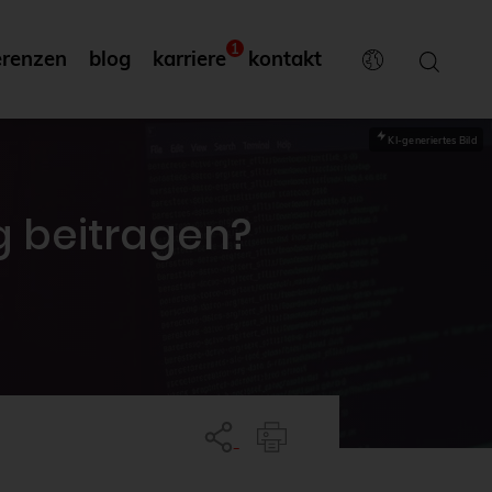
1
erenzen
blog
karriere
kontakt
KI-generiertes Bild
g beitragen?