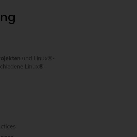
ung
ojekten
und Linux®-
schiedene Linux®-
ctices