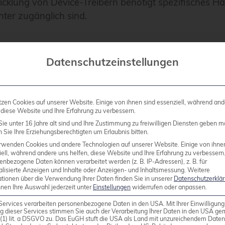
twicklung von Device-Treibern benötigt spezifisches
ter zugänglich sind.
mmierkenntnisse können Sie durch Testing, Überse
Datenschutzeinstellungen
n das richtige Open-So
tzen Cookies auf unserer Website. Einige von ihnen sind essenziell, während and
 diese Website und Ihre Erfahrung zu verbessern.
ie unter 16 Jahre alt sind und Ihre Zustimmung zu freiwilligen Diensten geben m
Sie Ihre Erziehungsberechtigten um Erlaubnis bitten.
rwenden Cookies und andere Technologien auf unserer Website. Einige von ihne
ell, während andere uns helfen, diese Website und Ihre Erfahrung zu verbessern
enbezogene Daten können verarbeitet werden (z. B. IP-Adressen), z. B. für
nux®-Projekts basiert auf Ihren
persönlichen Intere
alisierte Anzeigen und Inhalte oder Anzeigen- und Inhaltsmessung.
Weitere
ationen über die Verwendung Ihrer Daten finden Sie in unserer
Datenschutzerklä
nen Sie mit Projekten, die Sie bereits nutzen oder di
nnen Ihre Auswahl jederzeit unter
Einstellungen
widerrufen oder anpassen.
Services verarbeiten personenbezogene Daten in den USA. Mit Ihrer Einwilligung
g dieser Services stimmen Sie auch der Verarbeitung Ihrer Daten in den USA g
9 (1) lit. a DSGVO zu. Das EuGH stuft die USA als Land mit unzureichendem Date