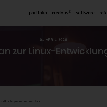
®
portfolio
credativ
software
ref
01 APRIL 2026
n zur Linux-Entwicklun
e
hält KI-generierten Text.