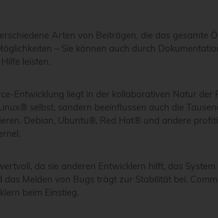
erschiedene Arten von Beiträgen, die das gesamte 
 Möglichkeiten – Sie können auch durch Dokumentatio
lfe leisten.
Entwicklung liegt in der kollaborativen Natur der Pr
 Linux® selbst, sondern beeinflussen auch die Tausen
ren. Debian, Ubuntu®, Red Hat® und andere profiti
rnel.
rtvoll, da sie anderen Entwicklern hilft, das System
 das Melden von Bugs trägt zur Stabilität bei. Com
klern beim Einstieg.