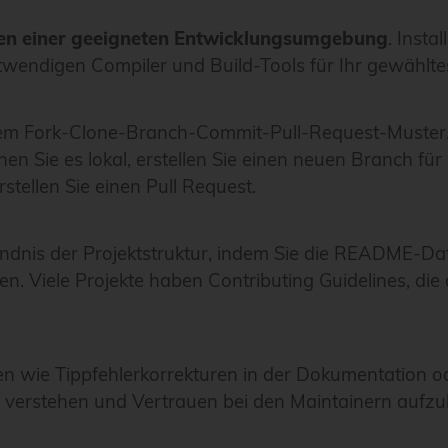
en einer geeigneten Entwicklungsumgebung
. Insta
twendigen Compiler und Build-Tools für Ihr gewähltes
dem Fork-Clone-Branch-Commit-Pull-Request-Muster.
en Sie es lokal, erstellen Sie einen neuen Branch fü
stellen Sie einen Pull Request.
tändnis der Projektstruktur, indem Sie die README-Da
n. Viele Projekte haben Contributing Guidelines, di
gen wie Tippfehlerkorrekturen in der Dokumentation o
 verstehen und Vertrauen bei den Maintainern aufzu