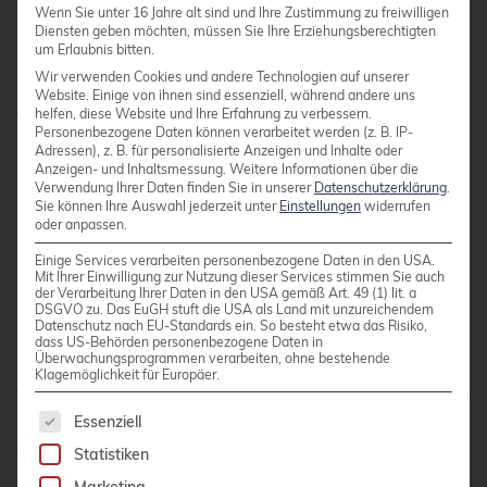
Wenn Sie unter 16 Jahre alt sind und Ihre Zustimmung zu freiwilligen
Diensten geben möchten, müssen Sie Ihre Erziehungsberechtigten
um Erlaubnis bitten.
Beginnen Sie mit der Einrichtung einer
Wir verwenden Cookies und andere Technologien auf unserer
gemeinsamen Root-CA oder verwenden Sie
Website. Einige von ihnen sind essenziell, während andere uns
helfen, diese Website und Ihre Erfahrung zu verbessern.
Tools wie cert-manager für automatisches
Personenbezogene Daten können verarbeitet werden (z. B. IP-
Zertifikat-Management. Konfigurieren Sie
Adressen), z. B. für personalisierte Anzeigen und Inhalte oder
Anzeigen- und Inhaltsmessung.
Weitere Informationen über die
anschließend Network Policies, die nur explizit
Verwendung Ihrer Daten finden Sie in unserer
Datenschutzerklärung
.
erlaubte Verbindungen zwischen Services
Sie können Ihre Auswahl jederzeit unter
Einstellungen
widerrufen
oder anpassen.
verschiedener Cluster zulassen. Vermeiden Sie
Einige Services verarbeiten personenbezogene Daten in den USA.
dabei zu permissive Regeln, die unnötige
Mit Ihrer Einwilligung zur Nutzung dieser Services stimmen Sie auch
Angriffsflächen schaffen.
der Verarbeitung Ihrer Daten in den USA gemäß Art. 49 (1) lit. a
DSGVO zu. Das EuGH stuft die USA als Land mit unzureichendem
Datenschutz nach EU-Standards ein. So besteht etwa das Risiko,
dass US-Behörden personenbezogene Daten in
Überwachungsprogrammen verarbeiten, ohne bestehende
Überwachen Sie kontinuierlich den Netzwerk-
Klagemöglichkeit für Europäer.
Traffic zwischen Clustern und implementieren Sie
Es folgt eine Liste der Service-Gruppen, für die 
Essenziell
Logging für alle clusterübergreifenden
Statistiken
Verbindungen. Nutzen Sie Tools wie Falco oder
ähnliche Security-Monitoring-Lösungen, um
Marketing