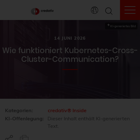
To
KI-generiertes Bild
14 JUNI 2026
Wie funktioniert Kubernetes-Cross-
Cluster-Communication?
Kategorien:
credativ® Inside
KI-Offenlegung:
Dieser Inhalt enthält KI-generierten
Text.