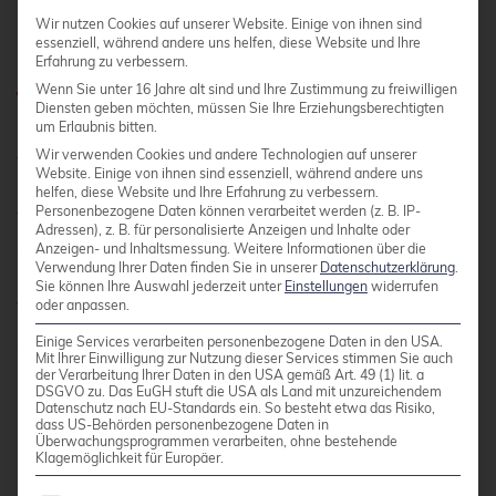
Green-Deployment mit
Wir nutzen Cookies auf unserer Website. Einige von ihnen sind
kubectl und YAML?
essenziell, während andere uns helfen, diese Website und Ihre
Erfahrung zu verbessern.
Wenn Sie unter 16 Jahre alt sind und Ihre Zustimmung zu freiwilligen
Diensten geben möchten, müssen Sie Ihre Erziehungsberechtigten
Die Implementierung erfolgt durch die Erstellung
um Erlaubnis bitten.
Wir verwenden Cookies und andere Technologien auf unserer
von zwei Deployment-YAML-Dateien mit
Website. Einige von ihnen sind essenziell, während andere uns
unterschiedlichen Labels, einem Service für
helfen, diese Website und Ihre Erfahrung zu verbessern.
Personenbezogene Daten können verarbeitet werden (z. B. IP-
Traffic-Routing und Scripts für den
Adressen), z. B. für personalisierte Anzeigen und Inhalte oder
automatisierten Switch. Der Deployment-
Anzeigen- und Inhaltsmessung.
Weitere Informationen über die
Verwendung Ihrer Daten finden Sie in unserer
Datenschutzerklärung
.
Prozess umfasst das Bereitstellen der neuen
Sie können Ihre Auswahl jederzeit unter
Einstellungen
widerrufen
oder anpassen.
Version, Testing und das Umschalten des
Service-Selectors.
Einige Services verarbeiten personenbezogene Daten in den USA.
Mit Ihrer Einwilligung zur Nutzung dieser Services stimmen Sie auch
der Verarbeitung Ihrer Daten in den USA gemäß Art. 49 (1) lit. a
DSGVO zu. Das EuGH stuft die USA als Land mit unzureichendem
Datenschutz nach EU-Standards ein. So besteht etwa das Risiko,
Beginnen Sie mit der Definition Ihrer Blue- und
dass US-Behörden personenbezogene Daten in
Green-Deployments. Beide sollten identische
Überwachungsprogrammen verarbeiten, ohne bestehende
Klagemöglichkeit für Europäer.
Spezifikationen haben, sich aber in den Labels