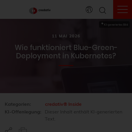
To
KI-generiertes Bild
11 MAI 2026
Wie funktioniert Blue-Green-
Deployment in Kubernetes?
Kategorien:
credativ® Inside
KI-Offenlegung:
Dieser Inhalt enthält KI-generierten
Text.