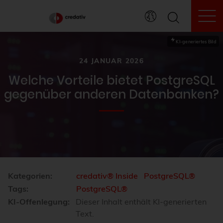
To
KI-generiertes Bild
24 JANUAR 2026
Welche Vorteile bietet PostgreSQL
gegenüber anderen Datenbanken?
Kategorien:
credativ® Inside
PostgreSQL®
Tags:
PostgreSQL®
KI-Offenlegung:
Dieser Inhalt enthält KI-generierten
Text.