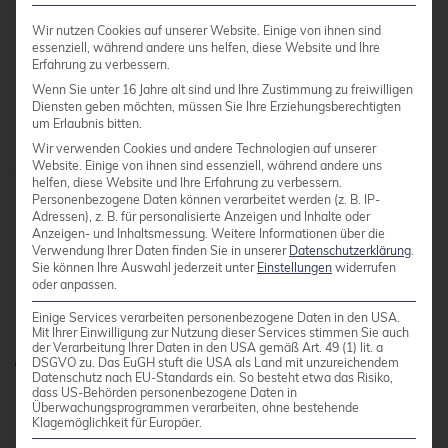
Performance-Optimierungen umfassen
erweiterte Indexierungsoptionen (B-Tree, Hash,
Wir nutzen Cookies auf unserer Website. Einige von ihnen sind
essenziell, während andere uns helfen, diese Website und Ihre
GiST, GIN, BRIN), Query-Planer-Optimierungen
Erfahrung zu verbessern.
und Parallel Query Execution für analytische
Wenn Sie unter 16 Jahre alt sind und Ihre Zustimmung zu freiwilligen
Workloads. Die Konfigurierbarkeit ermöglicht
Diensten geben möchten, müssen Sie Ihre Erziehungsberechtigten
um Erlaubnis bitten.
Feintuning für spezifische
Wir verwenden Cookies und andere Technologien auf unserer
Anwendungsanforderungen.
Website. Einige von ihnen sind essenziell, während andere uns
helfen, diese Website und Ihre Erfahrung zu verbessern.
Personenbezogene Daten können verarbeitet werden (z. B. IP-
Adressen), z. B. für personalisierte Anzeigen und Inhalte oder
Welche erweiterten
Anzeigen- und Inhaltsmessung.
Weitere Informationen über die
Verwendung Ihrer Daten finden Sie in unserer
Datenschutzerklärung
.
Funktionen machen
Sie können Ihre Auswahl jederzeit unter
Einstellungen
widerrufen
PostgreSQL zur Enterprise-
oder anpassen.
Wahl?
Einige Services verarbeiten personenbezogene Daten in den USA.
Mit Ihrer Einwilligung zur Nutzung dieser Services stimmen Sie auch
der Verarbeitung Ihrer Daten in den USA gemäß Art. 49 (1) lit. a
DSGVO zu. Das EuGH stuft die USA als Land mit unzureichendem
Datenschutz nach EU-Standards ein. So besteht etwa das Risiko,
dass US-Behörden personenbezogene Daten in
PostgreSQL bietet
umfangreiche Enterprise-
Überwachungsprogrammen verarbeiten, ohne bestehende
Features
wie native JSON/JSONB-Unterstützung
Klagemöglichkeit für Europäer.