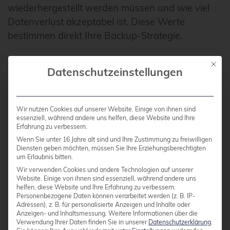
wiederhergestellt werden müssen und wie viel
Datenverlust akzeptabel ist. Diese Werte
bestimmen direkt Ihre Backup-Strategie.
Mit die
Vollbackups bieten die einfachste
Datenschutzeinstellungen
Wiederherstellung, benötigen aber viel
Speicherplatz und Zeit. Inkrementelle Backups
Wir nutzen Cookies auf unserer Website. Einige von ihnen sind
sind effizienter, da nur Änderungen gesichert
essenziell, während andere uns helfen, diese Website und Ihre
werden. Eine bewährte Kombination ist ein
Erfahrung zu verbessern.
wöchentliches Vollbackup mit täglichen
Wenn Sie unter 16 Jahre alt sind und Ihre Zustimmung zu freiwilligen
Diensten geben möchten, müssen Sie Ihre Erziehungsberechtigten
inkrementellen Backups. Kritische Systeme
um Erlaubnis bitten.
können stündliche oder sogar kontinuierliche
Wir verwenden Cookies und andere Technologien auf unserer
Website. Einige von ihnen sind essenziell, während andere uns
Backups rechtfertigen.
helfen, diese Website und Ihre Erfahrung zu verbessern.
Personenbezogene Daten können verarbeitet werden (z. B. IP-
Adressen), z. B. für personalisierte Anzeigen und Inhalte oder
Anzeigen- und Inhaltsmessung.
Weitere Informationen über die
Proxmox® ermöglicht flexible Scheduling-
Verwendung Ihrer Daten finden Sie in unserer
Datenschutzerklärung
.
Optionen für verschiedene VM-Gruppen.