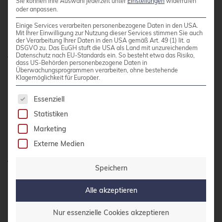
Sie können Ihre Auswahl jederzeit unter
Einstellungen
widerrufen
oder anpassen.
Produktive Datenbankserver benötigen
häufigere Backups als Test- oder
Einige Services verarbeiten personenbezogene Daten in den USA.
Mit Ihrer Einwilligung zur Nutzung dieser Services stimmen Sie auch
Entwicklungssysteme.
Automatisierte Backup-
der Verarbeitung Ihrer Daten in den USA gemäß Art. 49 (1) lit. a
DSGVO zu. Das EuGH stuft die USA als Land mit unzureichendem
Jobs
sorgen für Konsistenz und reduzieren das
Datenschutz nach EU-Standards ein. So besteht etwa das Risiko,
dass US-Behörden personenbezogene Daten in
Risiko menschlicher Fehler. Überwachen Sie die
Überwachungsprogrammen verarbeiten, ohne bestehende
Klagemöglichkeit für Europäer.
Backup-Performance regelmäßig und passen Sie
die Zyklen bei Bedarf an.
Es folgt eine Liste der Service-Gruppen, für die 
Essenziell
Statistiken
5: Backup-Monitoring und
Marketing
Disaster Recovery testen
Externe Medien
Speichern
Ein Backup ist nur so gut wie seine
Alle akzeptieren
Wiederherstellbarkeit. Regelmäßige Tests Ihrer
Backup- und Recovery-Prozesse decken
Nur essenzielle Cookies akzeptieren
Probleme auf, bevor sie im Ernstfall kritisch