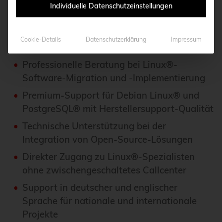
Individuelle Datenschutzeinstellungen
Unsere Services umfassen:
Cookie-Details
Datenschutzerklärung
Impressum
Professionelle Beratung bei Linux®-
Software-Migration und -Implementierung
Premium-Support für Debian Linux® und
PostgreSQL® mit Herstellersupport-Qualität
Technische Unterstützung bei der
Integration von Open-Source-Lösungen
Direkter Zugang zu Linux®-Spezialisten
ohne zwischengeschaltetes Callcenter
Support in deutscher und englischer
Sprache für nationale und internationale
Projekte