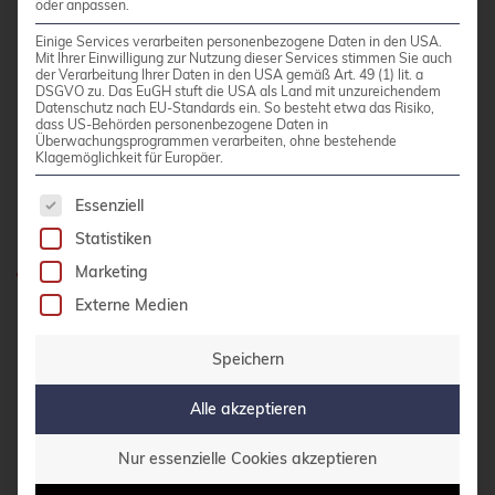
oder anpassen.
Diese Alternativen bieten oft vergleichbare
Einige Services verarbeiten personenbezogene Daten in den USA.
Funktionalität bei vollständiger Linux®-
Mit Ihrer Einwilligung zur Nutzung dieser Services stimmen Sie auch
der Verarbeitung Ihrer Daten in den USA gemäß Art. 49 (1) lit. a
Integration.
DSGVO zu. Das EuGH stuft die USA als Land mit unzureichendem
Datenschutz nach EU-Standards ein. So besteht etwa das Risiko,
dass US-Behörden personenbezogene Daten in
Überwachungsprogrammen verarbeiten, ohne bestehende
Wie unterstützt credativ® bei
Klagemöglichkeit für Europäer.
Linux-Software und Open-
Es folgt eine Liste der Service-Gruppen, für die 
Essenziell
Source-Lösungen?
Statistiken
Marketing
Externe Medien
credativ® bietet
umfassende Unterstützung
für
Linux®-Software-Implementierung und Open-
Speichern
Source-Lösungen mit über 25 Jahren Erfahrung
im Unternehmenseinsatz. Unser 24/7-Open-
Alle akzeptieren
Source-Support-Center gewährleistet die
notwendige Sicherheit für den produktiven
Nur essenzielle Cookies akzeptieren
Einsatz freier Software.