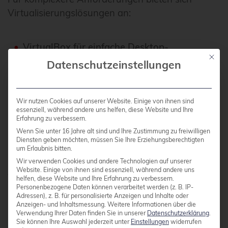
Virtualisierungslösungen an:
VirtualBox für einfache Desktop-
Mit die
Virtualisierung
Datenschutzeinstellungen
VMware® Workstation für professionelle
Virtualisierung
Wir nutzen Cookies auf unserer Website. Einige von ihnen sind
QEMU/KVM für Server-Virtualisierung
essenziell, während andere uns helfen, diese Website und Ihre
Erfahrung zu verbessern.
Container-Technologien wie Docker für
Wenn Sie unter 16 Jahre alt sind und Ihre Zustimmung zu freiwilligen
Anwendungskapselung
Diensten geben möchten, müssen Sie Ihre Erziehungsberechtigten
um Erlaubnis bitten.
Wir verwenden Cookies und andere Technologien auf unserer
Als Open-Source-Alternativen zu populärer
Website. Einige von ihnen sind essenziell, während andere uns
helfen, diese Website und Ihre Erfahrung zu verbessern.
Windows®-Software stehen zur Verfügung:
Personenbezogene Daten können verarbeitet werden (z. B. IP-
Adressen), z. B. für personalisierte Anzeigen und Inhalte oder
GIMP statt Photoshop, Blender für 3D-
Anzeigen- und Inhaltsmessung.
Weitere Informationen über die
Modellierung, Audacity für Audiobearbeitung
Verwendung Ihrer Daten finden Sie in unserer
Datenschutzerklärung
.
Sie können Ihre Auswahl jederzeit unter
Einstellungen
widerrufen
sowie Firefox oder Chromium als Webbrowser.