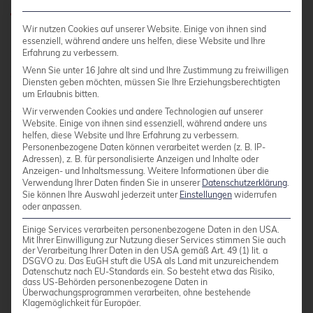
Wir nutzen Cookies auf unserer Website. Einige von ihnen sind
Linux® besitzt eine
natürliche Resistenz gegen
essenziell, während andere uns helfen, diese Website und Ihre
Erfahrung zu verbessern.
Malware
durch sein Berechtigungssystem und
Wenn Sie unter 16 Jahre alt sind und Ihre Zustimmung zu freiwilligen
die geringere Verbreitung auf Desktop-
Diensten geben möchten, müssen Sie Ihre Erziehungsberechtigten
Systemen. Dennoch stehen Antiviren-Lösungen
um Erlaubnis bitten.
wie ClamAV, Sophos und ESET zur Verfügung,
Wir verwenden Cookies und andere Technologien auf unserer
Website. Einige von ihnen sind essenziell, während andere uns
insbesondere für Umgebungen mit Windows®-
helfen, diese Website und Ihre Erfahrung zu verbessern.
Personenbezogene Daten können verarbeitet werden (z. B. IP-
Integration oder E-Mail-Servern.
Adressen), z. B. für personalisierte Anzeigen und Inhalte oder
Anzeigen- und Inhaltsmessung.
Weitere Informationen über die
Verwendung Ihrer Daten finden Sie in unserer
Datenschutzerklärung
.
Sie können Ihre Auswahl jederzeit unter
Einstellungen
widerrufen
Das Berechtigungssystem von Linux® erschwert
oder anpassen.
Malware-Infektionen erheblich. Schädliche
Einige Services verarbeiten personenbezogene Daten in den USA.
Programme können ohne Benutzerinteraktion
Mit Ihrer Einwilligung zur Nutzung dieser Services stimmen Sie auch
der Verarbeitung Ihrer Daten in den USA gemäß Art. 49 (1) lit. a
keine Systemdateien modifizieren oder sich
DSGVO zu. Das EuGH stuft die USA als Land mit unzureichendem
automatisch installieren. Die meisten Linux®-
Datenschutz nach EU-Standards ein. So besteht etwa das Risiko,
dass US-Behörden personenbezogene Daten in
Distributionen führen Anwendungen in
Überwachungsprogrammen verarbeiten, ohne bestehende
Klagemöglichkeit für Europäer.
eingeschränkten Umgebungen aus.