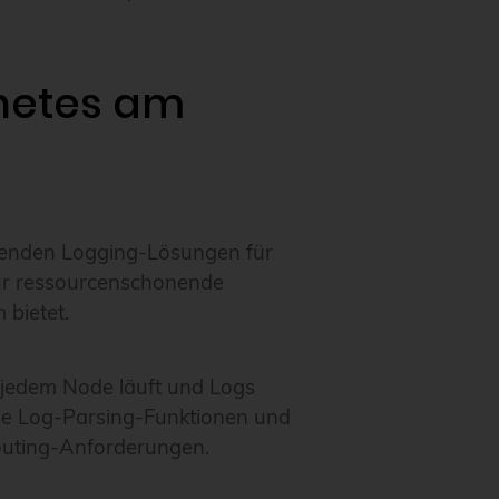
rnetes am
ührenden Logging-Lösungen für
 für ressourcenschonende
bietet.
 jedem Node läuft und Logs
ible Log-Parsing-Funktionen und
outing-Anforderungen.