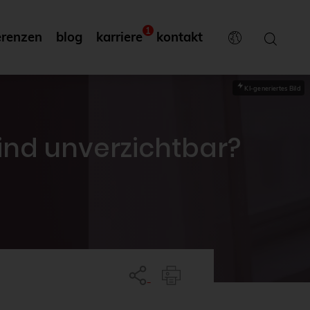
1
erenzen
blog
karriere
kontakt
KI-generiertes Bild
ind unverzichtbar?