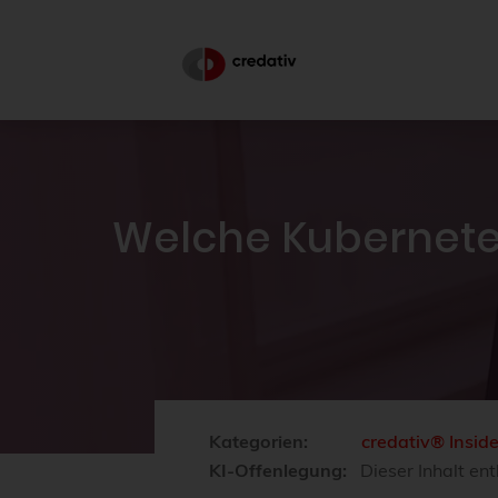
Welche Kubernetes
Kategorien:
credativ® Insid
KI-Offenlegung:
Dieser Inhalt ent