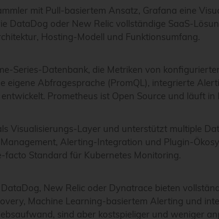
mmler mit Pull-basiertem Ansatz, Grafana eine Visua
e DataDog oder New Relic vollständige SaaS-Lösung
rchitektur, Hosting-Modell und Funktionsumfang.
ime-Series-Datenbank, die Metriken von konfigurierte
ne eigene Abfragesprache (PromQL), integrierte Alerti
ntwickelt. Prometheus ist Open Source und läuft in 
 Visualisierungs-Layer und unterstützt multiple Date
anagement, Alerting-Integration und Plugin-Ökosy
-facto Standard für Kubernetes Monitoring.
 DataDog, New Relic oder Dynatrace bieten vollständ
covery, Machine Learning-basiertem Alerting und in
ebsaufwand, sind aber kostspieliger und weniger a