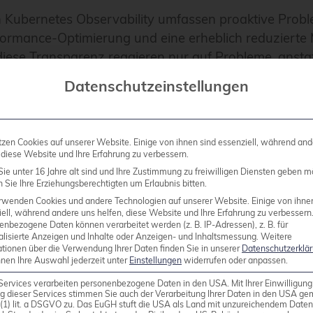
gen Kubernetes Observability umfassen proaktive Prob
rformance-Optimierung und eine erheblich reduzierte
iese Transparenz reagieren nur auf Probleme, anstatt
Datenschutzeinstellungen
 von Kubernetes-Observ
tzen Cookies auf unserer Website. Einige von ihnen sind essenziell, während and
 diese Website und Ihre Erfahrung zu verbessern.
ie unter 16 Jahre alt sind und Ihre Zustimmung zu freiwilligen Diensten geben m
Sie Ihre Erziehungsberechtigten um Erlaubnis bitten.
 lassen sich in drei Hauptkategorien unterteilen: Mon
rwenden Cookies und andere Technologien auf unserer Website. Einige von ihne
ell, während andere uns helfen, diese Website und Ihre Erfahrung zu verbessern
en und Tracing-Tools für die Request-Verfolgung. Jed
enbezogene Daten können verarbeitet werden (z. B. IP-Adressen), z. B. für
alisierte Anzeigen und Inhalte oder Anzeigen- und Inhaltsmessung.
Weitere
transparenz und ergänzt die anderen für eine vollstä
ationen über die Verwendung Ihrer Daten finden Sie in unserer
Datenschutzerklä
nnen Ihre Auswahl jederzeit unter
Einstellungen
widerrufen oder anpassen.
Services verarbeiten personenbezogene Daten in den USA. Mit Ihrer Einwilligung
eus, Grafana und Kubernetes-native Lösungen sammel
g dieser Services stimmen Sie auch der Verarbeitung Ihrer Daten in den USA g
rbrauch, Network-Traffic und Custom-Metriken Ihr
9 (1) lit. a DSGVO zu. Das EuGH stuft die USA als Land mit unzureichendem Date