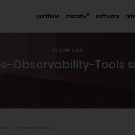
®
portfolio
credativ
software
ref
19 JUNI 2026
-Observability-Tools s
e
hält KI-generierten Text.