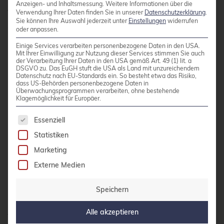
Fehlermeldungen mit Ihrer Distribution und
Anzeigen- und Inhaltsmessung.
Weitere Informationen über die
Versionsnummer. Viele Probleme wurden bereits
Verwendung Ihrer Daten finden Sie in unserer
Datenschutzerklärung
.
Sie können Ihre Auswahl jederzeit unter
Einstellungen
widerrufen
gelöst und dokumentiert.
oder anpassen.
Einige Services verarbeiten personenbezogene Daten in den USA.
Mit Ihrer Einwilligung zur Nutzung dieser Services stimmen Sie auch
Beim Erstellen neuer Beiträge befolgen Sie die
der Verarbeitung Ihrer Daten in den USA gemäß Art. 49 (1) lit. a
DSGVO zu. Das EuGH stuft die USA als Land mit unzureichendem
Foren-Etikette: Verwenden Sie aussagekräftige
Datenschutz nach EU-Standards ein. So besteht etwa das Risiko,
dass US-Behörden personenbezogene Daten in
Betreffzeilen, posten Sie relevante
Überwachungsprogrammen verarbeiten, ohne bestehende
Klagemöglichkeit für Europäer.
Systeminformationen und bleiben Sie höflich.
Formatieren Sie Code-Snippets und Logs korrekt
Es folgt eine Liste der Service-Gruppen, für die 
Essenziell
mit den verfügbaren Markup-Optionen.
Statistiken
Marketing
Geben Sie der Community etwas zurück, indem
Externe Medien
Sie bei Problemen helfen, die Sie bereits gelöst
haben. Diese Beteiligung stärkt die gesamte
Speichern
Linux®-&-Open-Source-Community und
Alle akzeptieren
verbessert die Qualität der verfügbaren Hilfe.