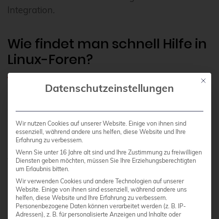
Integration.
Wie findet man schnell Hilfe in
Linux-Foren?
Mit die
Datenschutzeinstellungen
Für eine
effektive Forennutzung
sollten Sie
zunächst die Suchfunktion verwenden, bevor Sie
eine neue Frage stellen. Formulieren Sie
Wir nutzen Cookies auf unserer Website. Einige von ihnen sind
essenziell, während andere uns helfen, diese Website und Ihre
Problembeschreibungen präzise mit
Erfahrung zu verbessern.
Fehlermeldungen, Systemdetails und bereits
Wenn Sie unter 16 Jahre alt sind und Ihre Zustimmung zu freiwilligen
versuchten Lösungsansätzen.
Diensten geben möchten, müssen Sie Ihre Erziehungsberechtigten
um Erlaubnis bitten.
Wir verwenden Cookies und andere Technologien auf unserer
Website. Einige von ihnen sind essenziell, während andere uns
Nutzen Sie spezifische Suchbegriffe, die Ihr
helfen, diese Website und Ihre Erfahrung zu verbessern.
Problem genau beschreiben. Kombinieren Sie
Personenbezogene Daten können verarbeitet werden (z. B. IP-
Adressen), z. B. für personalisierte Anzeigen und Inhalte oder