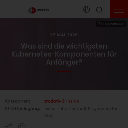
To
KI-generiertes Bild
07 MAI 2026
Was sind die wichtigsten
Kubernetes-Komponenten für
Anfänger?
Kategorien:
credativ® Inside
KI-Offenlegung:
Dieser Inhalt enthält KI-generierten
Text.