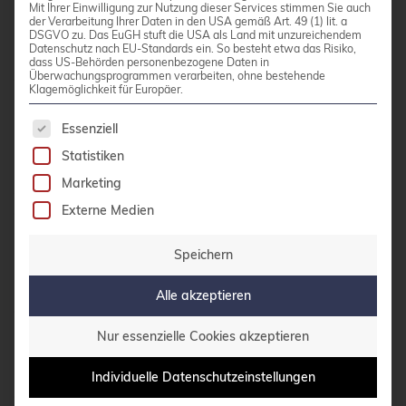
Kubernetes und kapseln einen oder mehrere
Mit Ihrer Einwilligung zur Nutzung dieser Services stimmen Sie auch
der Verarbeitung Ihrer Daten in den USA gemäß Art. 49 (1) lit. a
Container mit gemeinsamen Ressourcen wie
DSGVO zu. Das EuGH stuft die USA als Land mit unzureichendem
Datenschutz nach EU-Standards ein. So besteht etwa das Risiko,
Netzwerk und Storage. Sie stellen sicher, dass
dass US-Behörden personenbezogene Daten in
eng gekoppelte Container zusammen verwaltet
Überwachungsprogrammen verarbeiten, ohne bestehende
Klagemöglichkeit für Europäer.
und platziert werden.
Es folgt eine Liste der Service-Gruppen, für die 
Essenziell
Statistiken
Ein Pod teilt eine IP-Adresse und Volumes
Marketing
zwischen allen enthaltenen Containern. Diese
gemeinsame Umgebung ermöglicht es
Externe Medien
Containern, über localhost zu kommunizieren
Speichern
und Dateien auszutauschen. Pods sind ephemer
und werden als Einheit erstellt, verwaltet und
Alle akzeptieren
gelöscht.
Nur essenzielle Cookies akzeptieren
Die meisten Pods enthalten nur einen Container,
Individuelle Datenschutzeinstellungen
aber Multi-Container-Pods sind nützlich für