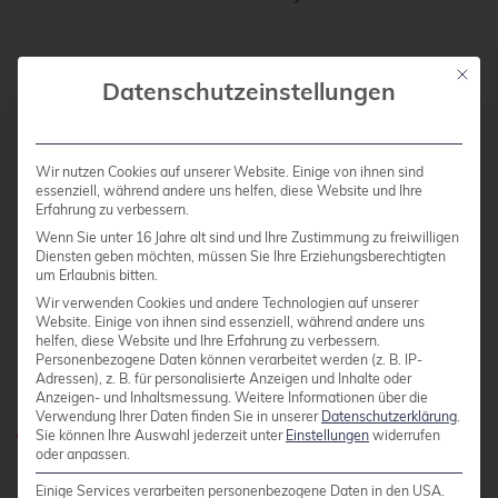
kube-proxy implementiert Kubernetes Services
Mit die
Datenschutzeinstellungen
auf Netzwerkebene und sorgt dafür, dass
Datenverkehr korrekt an die richtigen Pods
weitergeleitet wird. Es verwaltet Netzwerkregeln
Wir nutzen Cookies auf unserer Website. Einige von ihnen sind
und Load Balancing, damit Services auch bei
essenziell, während andere uns helfen, diese Website und Ihre
Erfahrung zu verbessern.
Pod-Ausfällen oder -verschiebungen erreichbar
Wenn Sie unter 16 Jahre alt sind und Ihre Zustimmung zu freiwilligen
bleiben.
Diensten geben möchten, müssen Sie Ihre Erziehungsberechtigten
um Erlaubnis bitten.
Wir verwenden Cookies und andere Technologien auf unserer
Was sind Pods und warum
Website. Einige von ihnen sind essenziell, während andere uns
helfen, diese Website und Ihre Erfahrung zu verbessern.
sind sie die kleinste Einheit in
Personenbezogene Daten können verarbeitet werden (z. B. IP-
Adressen), z. B. für personalisierte Anzeigen und Inhalte oder
Kubernetes?
Anzeigen- und Inhaltsmessung.
Weitere Informationen über die
Verwendung Ihrer Daten finden Sie in unserer
Datenschutzerklärung
.
Sie können Ihre Auswahl jederzeit unter
Einstellungen
widerrufen
oder anpassen.
Pods sind die kleinste deploybare Einheit in
Einige Services verarbeiten personenbezogene Daten in den USA.