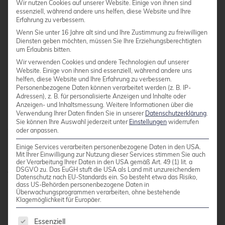
Wir nutzen Cookies auf unserer Website. Einige von ihnen sind
Community-Unterstützung verlassen und
essenziell, während andere uns helfen, diese Website und Ihre
Erfahrung zu verbessern.
benötigen professionelle Support-Verträge.
Wenn Sie unter 16 Jahre alt sind und Ihre Zustimmung zu freiwilligen
Diensten geben möchten, müssen Sie Ihre Erziehungsberechtigten
um Erlaubnis bitten.
Sicherheitsupdates und Patches erfordern oft
Wir verwenden Cookies und andere Technologien auf unserer
manuelle Intervention und Tests. Während
Website. Einige von ihnen sind essenziell, während andere uns
helfen, diese Website und Ihre Erfahrung zu verbessern.
automatische Updates verfügbar sind,
Personenbezogene Daten können verarbeitet werden (z. B. IP-
Adressen), z. B. für personalisierte Anzeigen und Inhalte oder
bevorzugen Unternehmen häufig kontrollierte
Anzeigen- und Inhaltsmessung.
Weitere Informationen über die
Update-Zyklen, was zusätzlichen
Verwendung Ihrer Daten finden Sie in unserer
Datenschutzerklärung
.
Sie können Ihre Auswahl jederzeit unter
Einstellungen
widerrufen
Administrationsaufwand bedeutet.
oder anpassen.
Einige Services verarbeiten personenbezogene Daten in den USA.
Mit Ihrer Einwilligung zur Nutzung dieser Services stimmen Sie auch
Dokumentation und Wissensbasis sind oft
der Verarbeitung Ihrer Daten in den USA gemäß Art. 49 (1) lit. a
DSGVO zu. Das EuGH stuft die USA als Land mit unzureichendem
technisch orientiert und setzen Linux®-
Datenschutz nach EU-Standards ein. So besteht etwa das Risiko,
dass US-Behörden personenbezogene Daten in
Erfahrung voraus. Dies erschwert die
Überwachungsprogrammen verarbeiten, ohne bestehende
Problemlösung für weniger erfahrene IT-Teams
Klagemöglichkeit für Europäer.
und verlängert die Zeit bis zur Problemlösung.
Es folgt eine Liste der Service-Gruppen, für die 
Essenziell