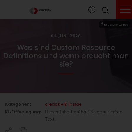
To
KI-generiertes Bild
01 JUNI 2026
Was sind Custom Resource
Definitions und wann braucht man
sie?
Kategorien:
credativ® Inside
KI-Offenlegung:
Dieser Inhalt enthält KI-generierten
Text.