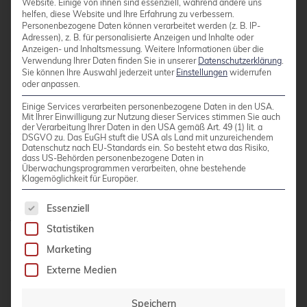
Website. Einige von ihnen sind essenziell, während andere uns
überwacht, den Sie in Custom Resources
helfen, diese Website und Ihre Erfahrung zu verbessern.
Personenbezogene Daten können verarbeitet werden (z. B. IP-
definiert haben, und diesen Zustand durch
Adressen), z. B. für personalisierte Anzeigen und Inhalte oder
Aktionen im Cluster durchsetzt.
Anzeigen- und Inhaltsmessung.
Weitere Informationen über die
Verwendung Ihrer Daten finden Sie in unserer
Datenschutzerklärung
.
Sie können Ihre Auswahl jederzeit unter
Einstellungen
widerrufen
oder anpassen.
In der Praxis arbeiten CRDs und Operatoren
Einige Services verarbeiten personenbezogene Daten in den USA.
zusammen: Die CRD definiert, wie Sie Ihre
Mit Ihrer Einwilligung zur Nutzung dieser Services stimmen Sie auch
der Verarbeitung Ihrer Daten in den USA gemäß Art. 49 (1) lit. a
Anforderungen deklarativ beschreiben können,
DSGVO zu. Das EuGH stuft die USA als Land mit unzureichendem
und der Operator sorgt dafür, dass diese
Datenschutz nach EU-Standards ein. So besteht etwa das Risiko,
dass US-Behörden personenbezogene Daten in
Anforderungen erfüllt werden. Ein PostgreSQL-
Überwachungsprogrammen verarbeiten, ohne bestehende
Klagemöglichkeit für Europäer.
Operator würde beispielsweise eine
„PostgreSQLCluster“-CRD verwenden, um zu
Es folgt eine Liste der Service-Gruppen, für die 
Essenziell
verstehen, welche Datenbankinstanzen Sie
Statistiken
möchten, und dann automatisch die
Marketing
entsprechenden Pods, Services und Volumes
Externe Medien
erstellen und verwalten.
Speichern