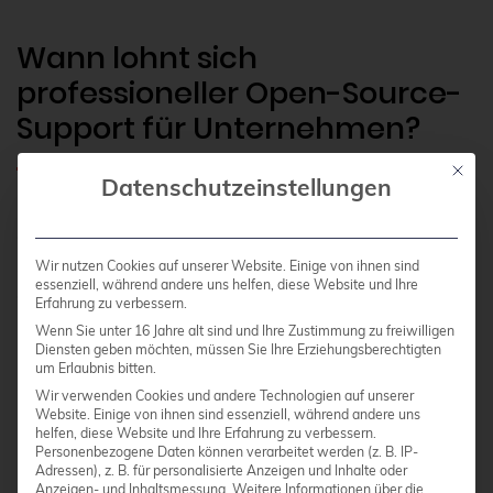
Wann lohnt sich
professioneller Open-Source-
Support für Unternehmen?
Mit die
Datenschutzeinstellungen
Professioneller Open-Source-Support lohnt sich
ab
10–15 Servern
oder wenn Open-Source-
Software geschäftskritisch ist. Unternehmen
Wir nutzen Cookies auf unserer Website. Einige von ihnen sind
essenziell, während andere uns helfen, diese Website und Ihre
ohne interne Linux-Expertise profitieren bereits
Erfahrung zu verbessern.
bei kleineren Installationen. Die Kosten-Nutzen-
Wenn Sie unter 16 Jahre alt sind und Ihre Zustimmung zu freiwilligen
Diensten geben möchten, müssen Sie Ihre Erziehungsberechtigten
Rechnung wird positiv, wenn Ausfallzeiten teurer
um Erlaubnis bitten.
sind als die Support-Kosten.
Wir verwenden Cookies und andere Technologien auf unserer
Website. Einige von ihnen sind essenziell, während andere uns
helfen, diese Website und Ihre Erfahrung zu verbessern.
Personenbezogene Daten können verarbeitet werden (z. B. IP-
Compliance-Anforderungen machen
Adressen), z. B. für personalisierte Anzeigen und Inhalte oder
professionellen Support oft unverzichtbar.
Anzeigen- und Inhaltsmessung.
Weitere Informationen über die