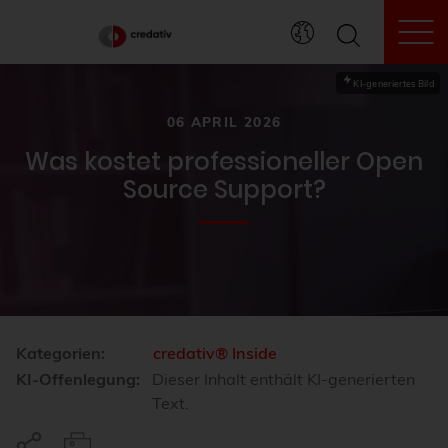
To
KI-generiertes Bild
06 APRIL 2026
Was kostet professioneller Open
Source Support?
Kategorien:
credativ® Inside
KI-Offenlegung:
Dieser Inhalt enthält KI-generierten
Text.