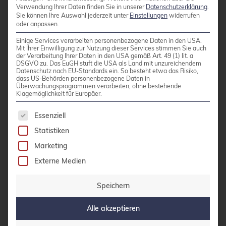
Verwendung Ihrer Daten finden Sie in unserer
Datenschutzerklärung
.
Branchen wie Finanzdienstleistungen oder
Sie können Ihre Auswahl jederzeit unter
Einstellungen
widerrufen
Gesundheitswesen benötigen nachweisbare
oder anpassen.
Support-Strukturen und dokumentierte
Einige Services verarbeiten personenbezogene Daten in den USA.
Mit Ihrer Einwilligung zur Nutzung dieser Services stimmen Sie auch
Sicherheits-Updates. Interne Ressourcen reichen
der Verarbeitung Ihrer Daten in den USA gemäß Art. 49 (1) lit. a
DSGVO zu. Das EuGH stuft die USA als Land mit unzureichendem
hier meist nicht aus.
Datenschutz nach EU-Standards ein. So besteht etwa das Risiko,
dass US-Behörden personenbezogene Daten in
Überwachungsprogrammen verarbeiten, ohne bestehende
Klagemöglichkeit für Europäer.
Der Break-even-Punkt liegt typischerweise bei
zwei bis drei kritischen Incidents pro Jahr. Wenn
Es folgt eine Liste der Service-Gruppen, für die 
Essenziell
interne Teams mehrere Tage für
Statistiken
Problemlösungen benötigen, amortisiert sich
Marketing
professioneller Support schnell. Die
Externe Medien
Opportunitätskosten interner Ressourcen
übersteigen oft die Support-Kosten.
Speichern
Alle akzeptieren
Wachsende Unternehmen profitieren von der