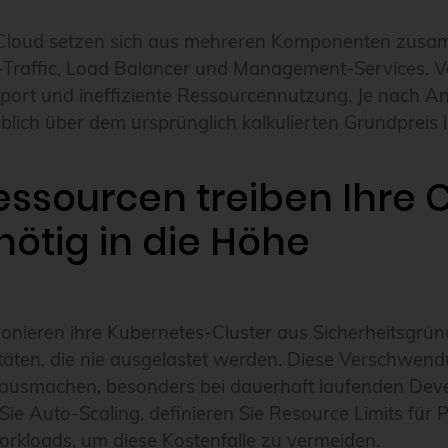
r Cloud setzen sich aus mehreren Komponenten zu
-Traffic, Load Balancer und Management-Services. V
port und ineffiziente Ressourcennutzung. Je nach An
lich über dem ursprünglich kalkulierten Grundpreis l
ssourcen treiben Ihre 
ötig in die Höhe
onieren ihre Kubernetes-Cluster aus Sicherheitsgrü
äten, die nie ausgelastet werden. Diese Verschwen
usmachen, besonders bei dauerhaft laufenden Deve
e Auto-Scaling, definieren Sie Resource Limits für 
Workloads, um diese Kostenfalle zu vermeiden.