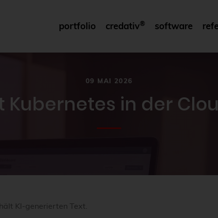
®
portfolio
credativ
software
ref
09 MAI 2026
 Kubernetes in der Clou
e
hält KI-generierten Text.