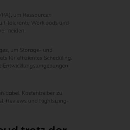
(VPA), um Ressourcen
ault-tolerante Workloads und
 vermeiden.
ges, um Storage- und
s für effizientes Scheduling.
zte Entwicklungsumgebungen
 dabei, Kostentreiber zu
st-Reviews und Rightsizing-