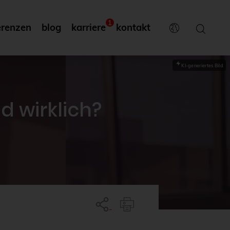
1
erenzen
blog
karriere
kontakt
KI-generiertes Bild
d wirklich?