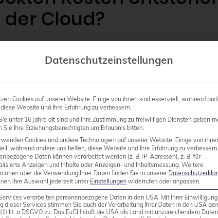
 der Cloud?
Datenschutzeinstellungen
umfassen Data Transfer zwischen Availability Zone
rvices, Support-Verträge und Kosten für ungenutzte 
mtkosten ausmachen und werden oft in der initiale
tzen Cookies auf unserer Website. Einige von ihnen sind essenziell, während and
 diese Website und Ihre Erfahrung zu verbessern.
ie unter 16 Jahre alt sind und Ihre Zustimmung zu freiwilligen Diensten geben m
werk-Traffic zwischen verschiedenen Availability Zo
Sie Ihre Erziehungsberechtigten um Erlaubnis bitten.
microservice-lastigen Architekturen mit intensiver Se
rwenden Cookies und andere Technologien auf unserer Website. Einige von ihne
as erheblich. Load Balancer kosten zusätzlich pro S
ell, während andere uns helfen, diese Website und Ihre Erfahrung zu verbessern
enbezogene Daten können verarbeitet werden (z. B. IP-Adressen), z. B. für
alisierte Anzeigen und Inhalte oder Anzeigen- und Inhaltsmessung.
Weitere
ationen über die Verwendung Ihrer Daten finden Sie in unserer
Datenschutzerklä
nnen Ihre Auswahl jederzeit unter
Einstellungen
widerrufen oder anpassen.
 automatische Snapshots, Backup-Systeme und versc
Services verarbeiten personenbezogene Daten in den USA. Mit Ihrer Einwilligung
g dieser Services stimmen Sie auch der Verarbeitung Ihrer Daten in den USA g
us, Grafana oder Cloud-native Lösungen verursache
9 (1) lit. a DSGVO zu. Das EuGH stuft die USA als Land mit unzureichendem Date