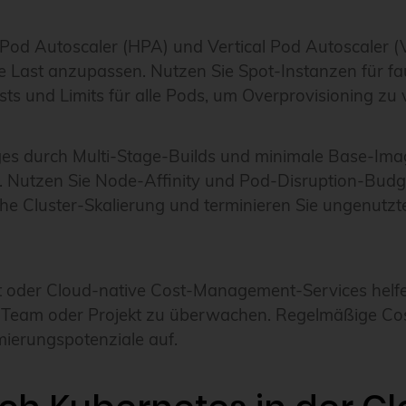
 Pod Autoscaler (HPA) und Vertical Pod Autoscaler 
he Last anzupassen. Nutzen Sie Spot-Instanzen für f
ts und Limits für alle Pods, um Overprovisioning zu
ges durch Multi-Stage-Builds und minimale Base-Ima
 Nutzen Sie Node-Affinity und Pod-Disruption-Budget
che Cluster-Skalierung und terminieren Sie ungenut
 oder Cloud-native Cost-Management-Services helfen
o Team oder Projekt zu überwachen. Regelmäßige Co
ierungspotenziale auf.