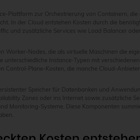
rce-Plattform zur Orchestrierung von Containern, d
cht. In der Cloud entstehen Kosten durch die benötig
ffic und zusätzliche Services wie Load Balancer oder
n Worker-Nodes, die als virtuelle Maschinen die eige
e unterschiedliche Instance-Typen mit verschieden
n Control-Plane-Kosten, die manche Cloud-Anbieter
persistenter Speicher für Datenbanken und Anwendu
lability Zones oder ins Internet sowie zusätzliche S
und Monitoring-Systeme. Diese Komponenten summier
aben.
eckten Kosten entstehen